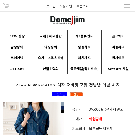
로그인
회원가입
주문조회
NEW 신상
국내ㅣ해외생산
제2물류센터
골프웨어
남성상의
여성상의
남성하의
여성하의
트레이닝
요가ㅣ스포츠웨어
래시가드
빅사이즈
1+1 Set
신발ㅣ잡화
묶음세일[럭키박스]
30~50% 세일
2L-SIN WSF5002 여자 오버핏 포켓 청남방 데님 셔츠
공급가
39,600원
(부가세 별도)
도매가
회원공개
제조회사
블루모드 제휴사