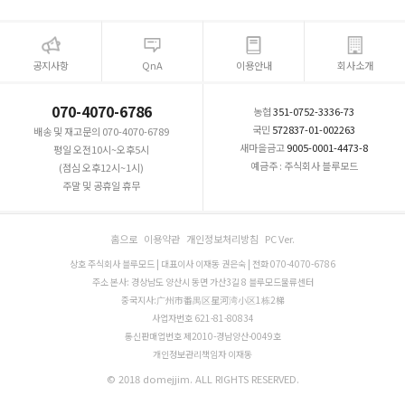
공지사항
QnA
이용안내
회사소개
070-4070-6786
농협
351-0752-3336-73
국민
572837-01-002263
배송 및 재고문의 070-4070-6789
새마을금고
9005-0001-4473-8
평일 오전10시~오후5시
예금주 : 주식회사 블루모드
(점심 오후12시~1시)
주말 및 공휴일 휴무
홈으로
이용약관
개인정보처리방침
PC Ver.
상호 주식회사 블루모드 | 대표이사 이재동 권은숙 | 전화 070-4070-6786
주소 본사: 경상남도 양산시 동면 가산3길 8 블루모드물류센터
중국지사:广州市番禺区星河湾小区1栋2梯
사업자번호 621-81-80834
통신판매업번호 제2010-경남양산-0049호
개인정보관리책임자 이재동
© 2018 domejjim. ALL RIGHTS RESERVED.