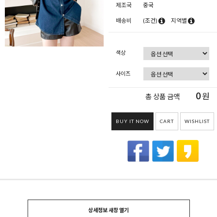
제조국
중국
배송비
(조건)
지역별
색상
사이즈
0
원
총 상품 금액
BUY IT NOW
CART
WISHLIST
상세정보 새창 열기