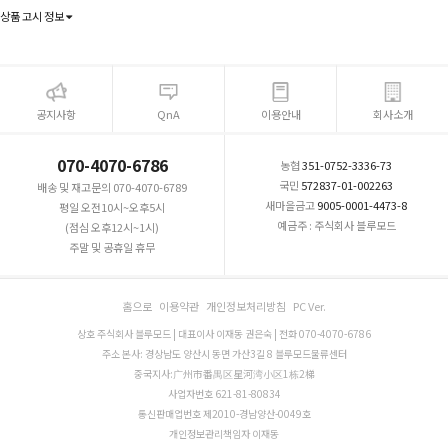
상품 고시 정보
공지사항
QnA
이용안내
회사소개
070-4070-6786
농협
351-0752-3336-73
국민
572837-01-002263
배송 및 재고문의 070-4070-6789
새마을금고
9005-0001-4473-8
평일 오전10시~오후5시
예금주 : 주식회사 블루모드
(점심 오후12시~1시)
주말 및 공휴일 휴무
홈으로
이용약관
개인정보처리방침
PC Ver.
상호 주식회사 블루모드 | 대표이사 이재동 권은숙 | 전화 070-4070-6786
주소 본사: 경상남도 양산시 동면 가산3길 8 블루모드물류센터
중국지사:广州市番禺区星河湾小区1栋2梯
사업자번호 621-81-80834
통신판매업번호 제2010-경남양산-0049호
개인정보관리책임자 이재동