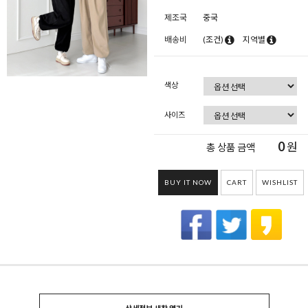
제조국
중국
배송비
(조건)
지역별
색상
사이즈
0
원
총 상품 금액
BUY IT NOW
CART
WISHLIST