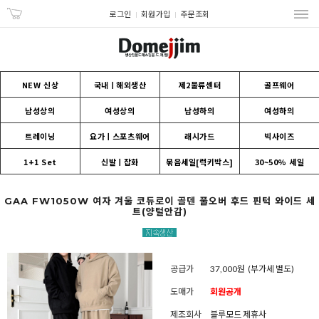
로그인
회원가입
주문조회
NEW 신상
국내ㅣ해외생산
제2물류센터
골프웨어
남성상의
여성상의
남성하의
여성하의
트레이닝
요가ㅣ스포츠웨어
래시가드
빅사이즈
1+1 Set
신발ㅣ잡화
묶음세일[럭키박스]
30~50% 세일
GAA FW1050W 여자 겨울 코듀로이 골덴 풀오버 후드 핀턱 와이드 세
트(양털안감)
공급가
37,000원
(부가세 별도)
도매가
회원공개
제조회사
블루모드 제휴사