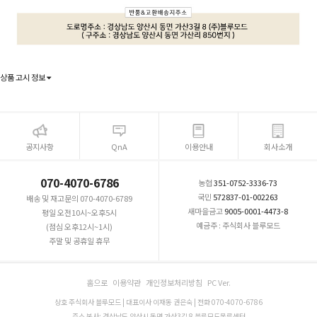
상품 고시 정보
공지사항
QnA
이용안내
회사소개
070-4070-6786
농협
351-0752-3336-73
국민
572837-01-002263
배송 및 재고문의 070-4070-6789
새마을금고
9005-0001-4473-8
평일 오전10시~오후5시
예금주 : 주식회사 블루모드
(점심 오후12시~1시)
주말 및 공휴일 휴무
홈으로
이용약관
개인정보처리방침
PC Ver.
상호 주식회사 블루모드 | 대표이사 이재동 권은숙 | 전화 070-4070-6786
주소 본사: 경상남도 양산시 동면 가산3길 8 블루모드물류센터