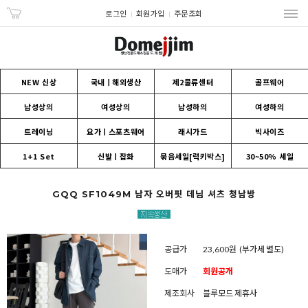
로그인
회원가입
주문조회
NEW 신상
국내ㅣ해외생산
제2물류센터
골프웨어
남성상의
여성상의
남성하의
여성하의
트레이닝
요가ㅣ스포츠웨어
래시가드
빅사이즈
1+1 Set
신발ㅣ잡화
묶음세일[럭키박스]
30~50% 세일
GQQ SF1049M 남자 오버핏 데님 셔츠 청남방
공급가
23,600원
(부가세 별도)
도매가
회원공개
제조회사
블루모드 제휴사