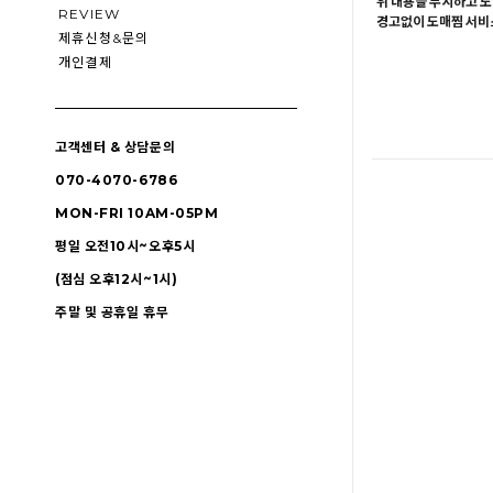
위 내용을 무시하고 도
REVIEW
경고없이 도매찜 서비스
제휴신청&문의
개인결제
고객센터 & 상담문의
070-4070-6786
MON-FRI 10AM-05PM
평일 오전10시~오후5시
(점심 오후12시~1시)
주말 및 공휴일 휴무