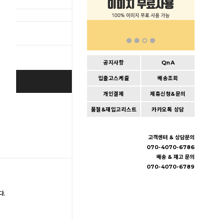
총 상품 
공지사항
QnA
입출고스케쥴
배송조회
BUY IT NOW
개인결제
제휴신청&문의
Cart
|
Wishlist
품절&재입고리스트
카카오톡 상담
고객센터 & 상담문의
070-4070-6786
배송 & 재고 문의
070-4070-6789
다.