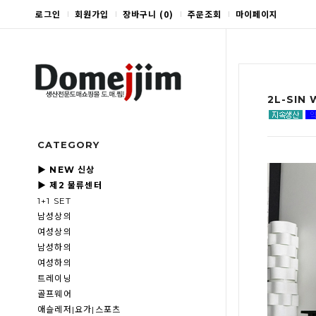
로그인
회원가입
장바구니
(
0
)
주문조회
마이페이지
2L-SIN
CATEGORY
▶ NEW 신상
▶ 제2 물류센터
1+1 SET
남성상의
여성상의
남성하의
여성하의
트레이닝
골프웨어
애슬레저|요가|스포츠