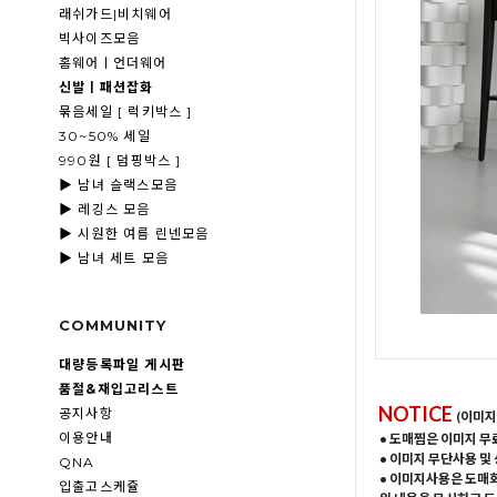
래쉬가드|비치웨어
빅사이즈모음
홈웨어ㅣ언더웨어
신발ㅣ패션잡화
묶음세일 [ 럭키박스 ]
30~50% 세일
990원 [ 덤핑박스 ]
▶ 남녀 슬랙스모음
▶ 레깅스 모음
▶ 시원한 여름 린넨모음
▶ 남녀 세트 모음
COMMUNITY
대량등록파일 게시판
품절&재입고리스트
NOTICE
공지사항
(이미지
이용안내
• 도매찜은 이미지 무
• 이미지 무단사용 및
QNA
• 이미지사용은 도매
입출고스케쥴