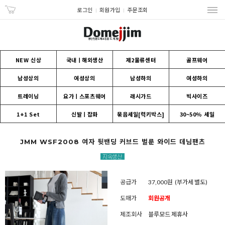
로그인
회원가입
주문조회
NEW 신상
국내ㅣ해외생산
제2물류센터
골프웨어
남성상의
여성상의
남성하의
여성하의
트레이닝
요가ㅣ스포츠웨어
래시가드
빅사이즈
1+1 Set
신발ㅣ잡화
묶음세일[럭키박스]
30~50% 세일
JMM WSF2008 여자 뒷밴딩 커브드 벌룬 와이드 데님팬츠
공급가
37,000원
(부가세 별도)
도매가
회원공개
제조회사
블루모드 제휴사