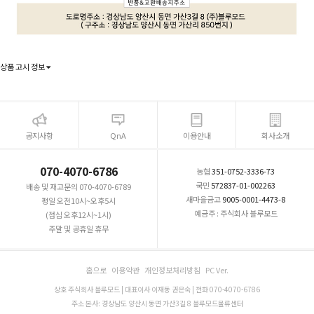
상품 고시 정보
공지사항
QnA
이용안내
회사소개
070-4070-6786
농협
351-0752-3336-73
국민
572837-01-002263
배송 및 재고문의 070-4070-6789
새마을금고
9005-0001-4473-8
평일 오전10시~오후5시
예금주 : 주식회사 블루모드
(점심 오후12시~1시)
주말 및 공휴일 휴무
홈으로
이용약관
개인정보처리방침
PC Ver.
상호 주식회사 블루모드 | 대표이사 이재동 권은숙 | 전화 070-4070-6786
주소 본사: 경상남도 양산시 동면 가산3길 8 블루모드물류센터