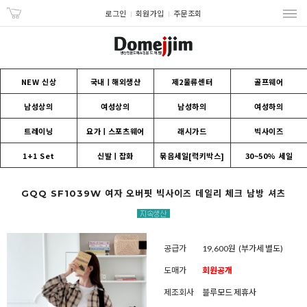
로그인
회원가입
주문조회
NEW 신상
국내ㅣ해외생산
제2물류센터
골프웨어
남성상의
여성상의
남성하의
여성하의
트레이닝
요가ㅣ스포츠웨어
래시가드
빅사이즈
1+1 Set
신발ㅣ잡화
묶음세일[럭키박스]
30~50% 세일
GQQ SF1039W 여자 오버핏 빅사이즈 데일리 체크 남방 셔츠
공급가
19,600원
(부가세 별도)
도매가
회원공개
제조회사
블루모드 제휴사