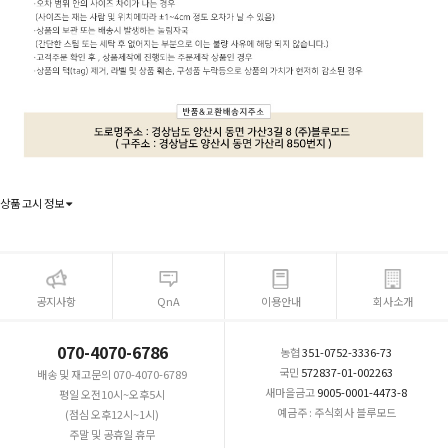
상품 고시 정보
공지사항
QnA
이용안내
회사소개
070-4070-6786
농협
351-0752-3336-73
국민
572837-01-002263
배송 및 재고문의 070-4070-6789
새마을금고
9005-0001-4473-8
평일 오전10시~오후5시
예금주 : 주식회사 블루모드
(점심 오후12시~1시)
주말 및 공휴일 휴무