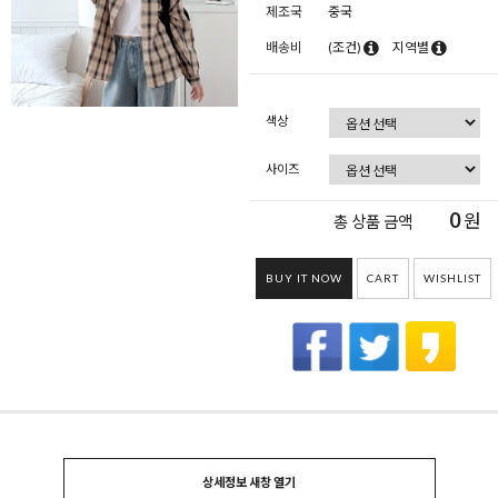
제조국
중국
배송비
(조건)
지역별
색상
사이즈
0
원
총 상품 금액
BUY IT NOW
CART
WISHLIST
상세정보 새창 열기