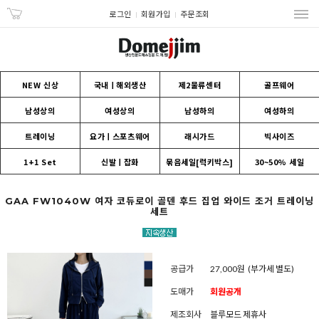
로그인
회원가입
주문조회
NEW 신상
국내ㅣ해외생산
제2물류센터
골프웨어
남성상의
여성상의
남성하의
여성하의
트레이닝
요가ㅣ스포츠웨어
래시가드
빅사이즈
1+1 Set
신발ㅣ잡화
묶음세일[럭키박스]
30~50% 세일
GAA FW1040W 여자 코듀로이 골덴 후드 집업 와이드 조거 트레이닝
세트
공급가
27,000원
(부가세 별도)
도매가
회원공개
제조회사
블루모드 제휴사