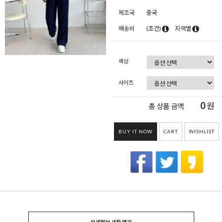
제조국
중국
배송비
(조건)
지역별
색상
사이즈
0
원
총 상품 금액
BUY IT NOW
CART
WISHLIST