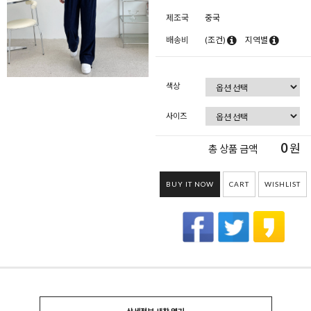
제조국
중국
배송비
(조건)
지역별
색상
사이즈
0
원
총 상품 금액
BUY IT NOW
CART
WISHLIST