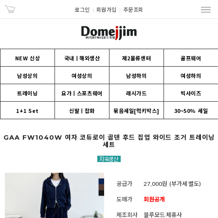
로그인
회원가입
주문조회
NEW 신상
국내ㅣ해외생산
제2물류센터
골프웨어
남성상의
여성상의
남성하의
여성하의
트레이닝
요가ㅣ스포츠웨어
래시가드
빅사이즈
1+1 Set
신발ㅣ잡화
묶음세일[럭키박스]
30~50% 세일
GAA FW1040W 여자 코듀로이 골덴 후드 집업 와이드 조거 트레이닝
세트
공급가
27,000원
(부가세 별도)
도매가
회원공개
제조회사
블루모드 제휴사