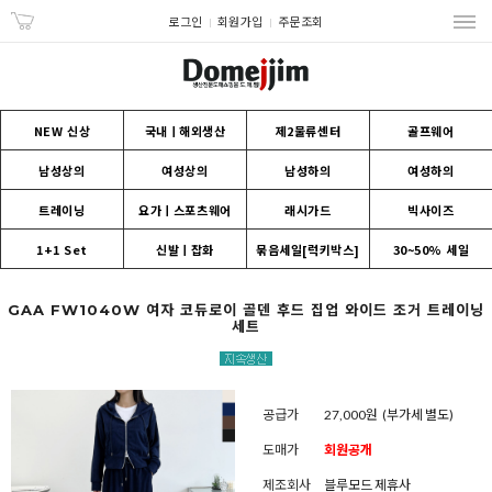
로그인
회원가입
주문조회
NEW 신상
국내ㅣ해외생산
제2물류센터
골프웨어
남성상의
여성상의
남성하의
여성하의
트레이닝
요가ㅣ스포츠웨어
래시가드
빅사이즈
1+1 Set
신발ㅣ잡화
묶음세일[럭키박스]
30~50% 세일
GAA FW1040W 여자 코듀로이 골덴 후드 집업 와이드 조거 트레이닝
세트
공급가
27,000원
(부가세 별도)
도매가
회원공개
제조회사
블루모드 제휴사