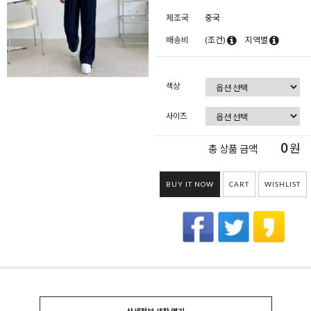
제조국
중국
배송비
(조건)
지역별
색상
사이즈
0
원
총 상품 금액
BUY IT NOW
CART
WISHLIST