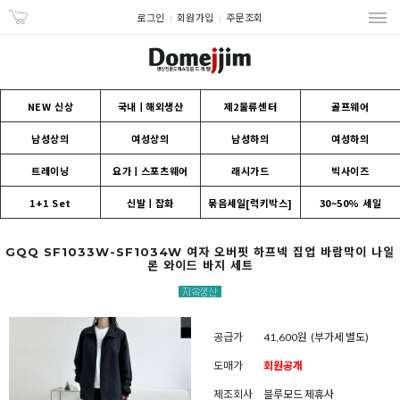
로그인
회원가입
주문조회
NEW 신상
국내ㅣ해외생산
제2물류센터
골프웨어
남성상의
여성상의
남성하의
여성하의
트레이닝
요가ㅣ스포츠웨어
래시가드
빅사이즈
1+1 Set
신발ㅣ잡화
묶음세일[럭키박스]
30~50% 세일
GQQ SF1033W-SF1034W 여자 오버핏 하프넥 집업 바람막이 나일
론 와이드 바지 세트
공급가
41,600원
(부가세 별도)
도매가
회원공개
제조회사
블루모드 제휴사