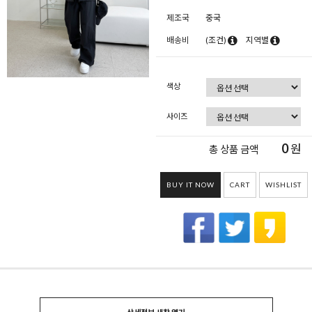
제조국
중국
배송비
(조건)
지역별
색상
사이즈
0
원
총 상품 금액
BUY IT NOW
CART
WISHLIST