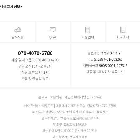
상품 고시 정보
공지사항
QnA
이용안내
회사소개
070-4070-6786
농협
351-0752-3336-73
국민
572837-01-002263
배송 및 재고문의 070-4070-6789
새마을금고
9005-0001-4473-8
평일 오전10시~오후5시
예금주 : 주식회사 블루모드
(점심 오후12시~1시)
주말 및 공휴일 휴무
홈으로
이용약관
개인정보처리방침
PC Ver.
상호 주식회사 블루모드 | 대표이사 이재동 권은숙 | 전화 070-4070-6786
주소 본사: 경상남도 양산시 동면 가산3길 8 블루모드물류센터
중국지사:广州市番禺区星河湾小区1栋2梯
사업자번호 621-81-80834
통신판매업번호 제2010-경남양산-0049호
개인정보관리책임자 이재동