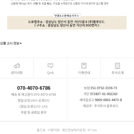
상품 고시 정보
공지사항
QnA
이용안내
회사소개
070-4070-6786
농협
351-0752-3336-73
국민
572837-01-002263
배송 및 재고문의 070-4070-6789
새마을금고
9005-0001-4473-8
평일 오전10시~오후5시
예금주 : 주식회사 블루모드
(점심 오후12시~1시)
주말 및 공휴일 휴무
홈으로
이용약관
개인정보처리방침
PC Ver.