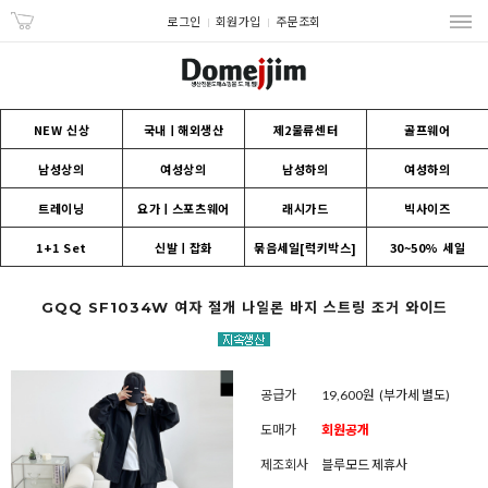
로그인
회원가입
주문조회
NEW 신상
국내ㅣ해외생산
제2물류센터
골프웨어
남성상의
여성상의
남성하의
여성하의
트레이닝
요가ㅣ스포츠웨어
래시가드
빅사이즈
1+1 Set
신발ㅣ잡화
묶음세일[럭키박스]
30~50% 세일
GQQ SF1034W 여자 절개 나일론 바지 스트링 조거 와이드
공급가
19,600원
(부가세 별도)
도매가
회원공개
제조회사
블루모드 제휴사