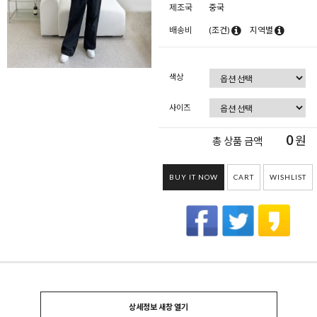
제조국
중국
배송비
(조건)
지역별
색상
사이즈
0
원
총 상품 금액
BUY IT NOW
CART
WISHLIST
상세정보 새창 열기