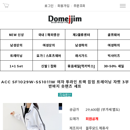
로그인
회원가입
주문조회
NEW 신상
국내ㅣ해외생산
제2물류센터
골프웨어
남성상의
여성상의
남성하의
여성하의
트레이닝
요가ㅣ스포츠웨어
래시가드
빅사이즈
1+1 Set
신발ㅣ잡화
묶음세일[럭키박스]
30~50% 세일
ACC SF1029W-SS1011W 여자 투라인 트랙 집업 트레이닝 자켓 3부
반바지 숏팬츠 세트
공급가
29,600원
(부가세 별도)
도매가
회원공개
제조회사
블루모드 제휴사