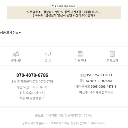
상품 고시 정보
공지사항
QnA
이용안내
회사소개
070-4070-6786
농협
351-0752-3336-73
국민
572837-01-002263
배송 및 재고문의 070-4070-6789
새마을금고
9005-0001-4473-8
평일 오전10시~오후5시
예금주 : 주식회사 블루모드
(점심 오후12시~1시)
주말 및 공휴일 휴무
홈으로
이용약관
개인정보처리방침
PC Ver.
상호 주식회사 블루모드 | 대표이사 이재동 권은숙 | 전화 070-4070-6786