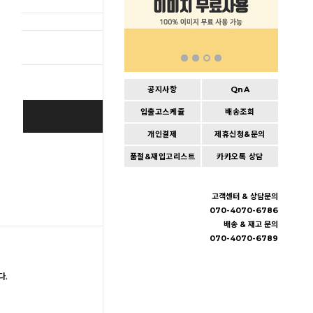
총 상품 
공지사항
QnA
입출고스케쥴
배송조회
BUY IT NOW
개인결제
제휴신청&문의
Cart
|
Wishlist
품절&재입고리스트
카카오톡 상담
고객센터 & 상담문의
070-4070-6786
배송 & 재고 문의
070-4070-6789
다.