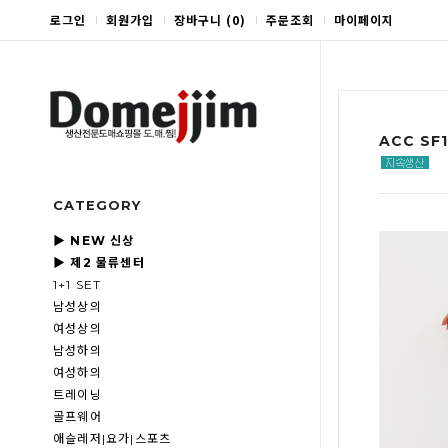
로그인
회원가입
장바구니
(
0
)
주문조회
마이페이지
ACC SF
CATEGORY
▶ NEW 신상
▶ 제2 물류센터
1+1 SET
남성상의
여성상의
남성하의
여성하의
트레이닝
골프웨어
애슬레저|요가|스포츠