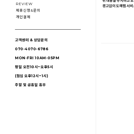
위 내용을 무시하고 도
REVIEW
경고없이 도매찜 서비스
제휴신청&문의
개인결제
고객센터 & 상담문의
070-4070-6786
MON-FRI 10AM-05PM
평일 오전10시~오후5시
(점심 오후12시~1시)
주말 및 공휴일 휴무