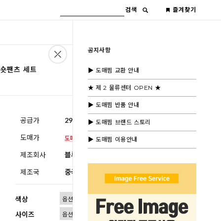
검색
즐겨찾기
공지사항
 숏팬츠 세트
▶ 도매찜 교환 안내
★ 제 2 물류센터 OPEN ★
▶ 도매찜 반품 안내
공급가
29,600원
(부가세별도)
▶ 도매찜 브랜드 스토리
도매가
▶ 도매찜 이용안내
제조회사
블루모드 제휴사
제조국
중국
색상
사이즈