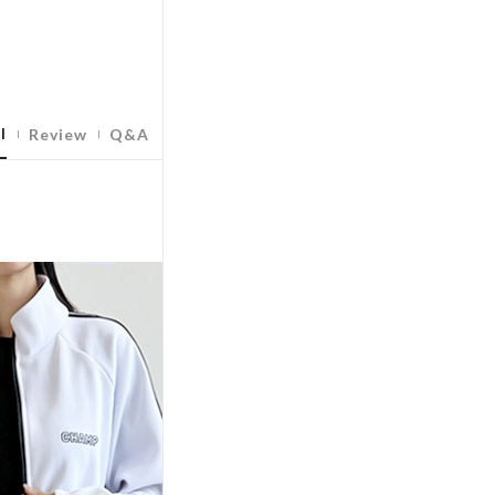
l
Review
Q&A