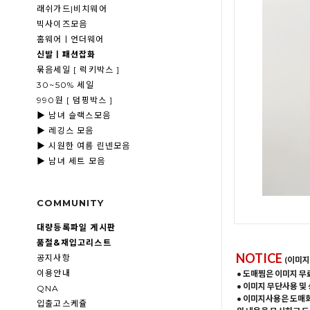
래쉬가드|비치웨어
빅사이즈모음
홈웨어ㅣ언더웨어
신발ㅣ패션잡화
묶음세일 [ 럭키박스 ]
30~50% 세일
990원 [ 덤핑박스 ]
▶ 남녀 슬랙스모음
▶ 레깅스 모음
▶ 시원한 여름 린넨모음
▶ 남녀 세트 모음
COMMUNITY
대량등록파일 게시판
품절&재입고리스트
NOTICE
공지사항
(이미지
이용안내
• 도매찜은 이미지 무
• 이미지 무단사용 및
QNA
• 이미지사용은 도매
입출고스케쥴