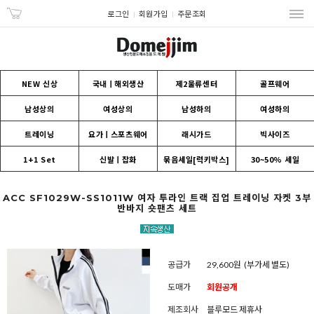
로그인
회원가입
주문조회
NEW 신상
국내ㅣ해외생산
제2물류센터
골프웨어
남성상의
여성상의
남성하의
여성하의
트레이닝
요가ㅣ스포츠웨어
래시가드
빅사이즈
1+1 Set
신발ㅣ잡화
묶음세일[럭키박스]
30~50% 세일
ACC SF1029W-SS1011W 여자 투라인 트랙 집업 트레이닝 자켓 3부
반바지 숏팬츠 세트
공급가
29,600원
(부가세 별도)
도매가
회원공개
제조회사
블루모드 제휴사