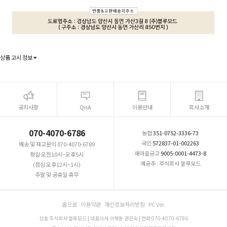
상품 고시 정보
공지사항
QnA
이용안내
회사소개
070-4070-6786
농협
351-0752-3336-73
국민
572837-01-002263
배송 및 재고문의 070-4070-6789
새마을금고
9005-0001-4473-8
평일 오전10시~오후5시
예금주 : 주식회사 블루모드
(점심 오후12시~1시)
주말 및 공휴일 휴무
홈으로
이용약관
개인정보처리방침
PC Ver.
상호 주식회사 블루모드 | 대표이사 이재동 권은숙 | 전화 070-4070-6786