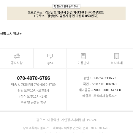
상품 고시 정보
공지사항
QnA
이용안내
회사소개
070-4070-6786
농협
351-0752-3336-73
국민
572837-01-002263
배송 및 재고문의 070-4070-6789
새마을금고
9005-0001-4473-8
평일 오전10시~오후5시
예금주 : 주식회사 블루모드
(점심 오후12시~1시)
주말 및 공휴일 휴무
홈으로
이용약관
개인정보처리방침
PC Ver.
상호 주식회사 블루모드 | 대표이사 이재동 권은숙 | 전화 070-4070-6786