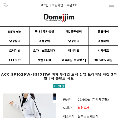
로그인
회원가입
주문조회
NEW 신상
국내ㅣ해외생산
제2물류센터
골프웨어
남성상의
여성상의
남성하의
여성하의
트레이닝
요가ㅣ스포츠웨어
래시가드
빅사이즈
1+1 Set
신발ㅣ잡화
묶음세일[럭키박스]
30~50% 세일
ACC SF1029W-SS1011W 여자 투라인 트랙 집업 트레이닝 자켓 3부
반바지 숏팬츠 세트
공급가
29,600원
(부가세 별도)
도매가
회원공개
제조회사
블루모드 제휴사