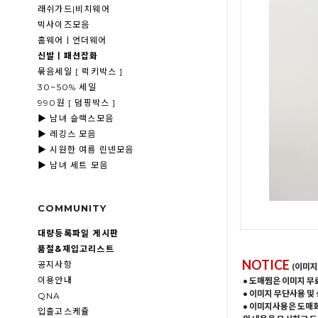
래쉬가드|비치웨어
빅사이즈모음
홈웨어ㅣ언더웨어
신발ㅣ패션잡화
묶음세일 [ 럭키박스 ]
30~50% 세일
990원 [ 덤핑박스 ]
▶ 남녀 슬랙스모음
▶ 레깅스 모음
▶ 시원한 여름 린넨모음
▶ 남녀 세트 모음
COMMUNITY
대량등록파일 게시판
품절&재입고리스트
NOTICE
공지사항
(이미지
이용안내
• 도매찜은 이미지 무
• 이미지 무단사용 및
QNA
• 이미지사용은 도매
입출고스케쥴