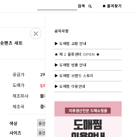
검색
즐겨찾기
공지사항
 숏팬츠 세트
▶ 도매찜 교환 안내
★ 제 2 물류센터 OPEN ★
▶ 도매찜 반품 안내
공급가
29,600원
(부가세별도)
▶ 도매찜 브랜드 스토리
도매가
▶ 도매찜 이용안내
제조회사
블루모드 제휴사
제조국
중국
색상
사이즈