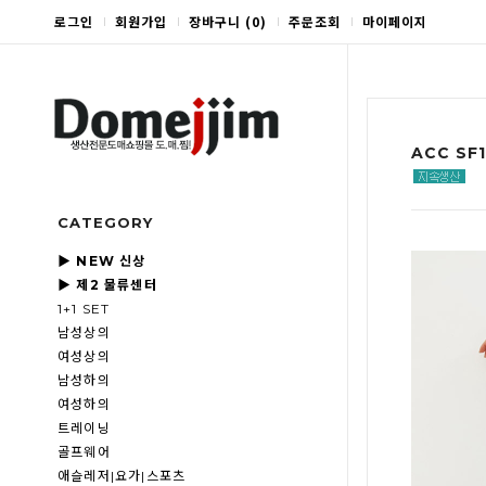
로그인
회원가입
장바구니
(
0
)
주문조회
마이페이지
ACC SF
CATEGORY
▶ NEW 신상
▶ 제2 물류센터
1+1 SET
남성상의
여성상의
남성하의
여성하의
트레이닝
골프웨어
애슬레저|요가|스포츠