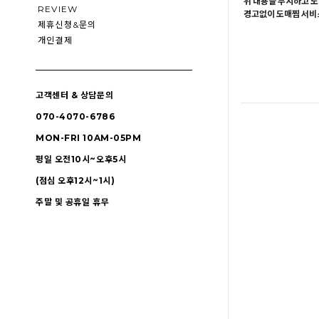
위 내용을 무시하고 도
REVIEW
경고없이 도매찜 서비스
제휴신청&문의
개인결제
고객센터 & 상담문의
070-4070-6786
MON-FRI 10AM-05PM
평일 오전10시~오후5시
(점심 오후12시~1시)
주말 및 공휴일 휴무