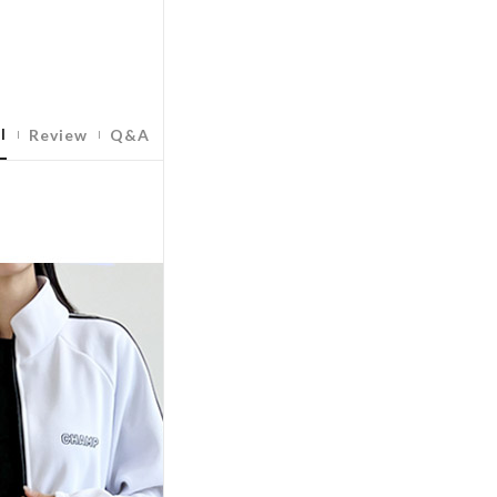
l
Review
Q&A