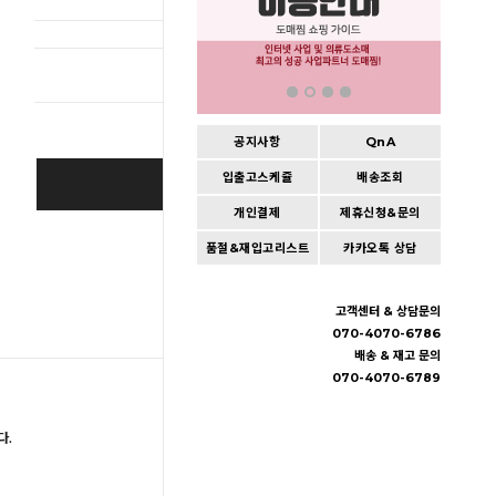
총 상품 
공지사항
QnA
입출고스케쥴
배송조회
BUY IT NOW
개인결제
제휴신청&문의
Cart
|
Wishlist
품절&재입고리스트
카카오톡 상담
고객센터 & 상담문의
070-4070-6786
배송 & 재고 문의
070-4070-6789
다.