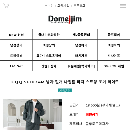
로그인
회원가입
주문조회
NEW 신상
국내ㅣ해외생산
제2물류센터
골프웨어
남성상의
여성상의
남성하의
여성하의
트레이닝
요가ㅣ스포츠웨어
래시가드
빅사이즈
1+1 Set
신발ㅣ잡화
묶음세일[럭키박스]
30~50% 세일
GQQ SF1034M 남자 절개 나일론 바지 스트링 조거 와이드
공급가
19,600원
(부가세 별도)
도매가
회원공개
제조회사
블루모드 제휴사