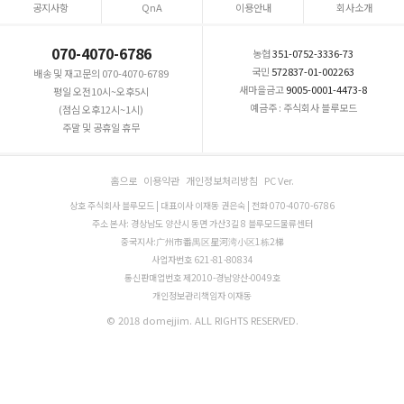
공지사항
QnA
이용안내
회사소개
070-4070-6786
농협
351-0752-3336-73
국민
572837-01-002263
배송 및 재고문의 070-4070-6789
새마을금고
9005-0001-4473-8
평일 오전10시~오후5시
예금주 : 주식회사 블루모드
(점심 오후12시~1시)
주말 및 공휴일 휴무
홈으로
이용약관
개인정보처리방침
PC Ver.
상호 주식회사 블루모드 | 대표이사 이재동 권은숙 | 전화 070-4070-6786
주소 본사: 경상남도 양산시 동면 가산3길 8 블루모드물류센터
중국지사:广州市番禺区星河湾小区1栋2梯
사업자번호 621-81-80834
통신판매업번호 제2010-경남양산-0049호
개인정보관리책임자 이재동
© 2018 domejjim. ALL RIGHTS RESERVED.