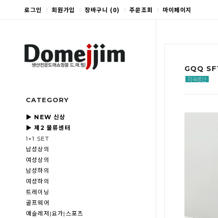
로그인
회원가입
장바구니
(
0
)
주문조회
마이페이지
GQQ SF
CATEGORY
▶ NEW 신상
▶ 제2 물류센터
1+1 SET
남성상의
여성상의
남성하의
여성하의
트레이닝
골프웨어
애슬레저|요가|스포츠