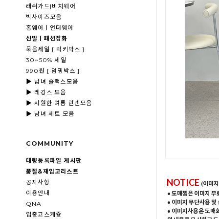
래쉬가드|비치웨어
빅사이즈모음
홈웨어ㅣ언더웨어
신발ㅣ패션잡화
묶음세일 [ 럭키박스 ]
30~50% 세일
990원 [ 덤핑박스 ]
▶ 남녀 슬랙스모음
▶ 레깅스 모음
▶ 시원한 여름 린넨모음
▶ 남녀 세트 모음
COMMUNITY
대량등록파일 게시판
품절&재입고리스트
NOTICE
공지사항
(이미지
이용안내
• 도매찜은 이미지 무
• 이미지 무단사용 및
QNA
• 이미지사용은 도매
입출고스케쥴