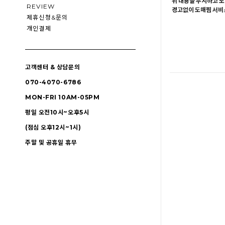
위 내용을 무시하고 도
REVIEW
경고없이 도매찜 서비스
제휴신청&문의
개인결제
고객센터 & 상담문의
070-4070-6786
MON-FRI 10AM-05PM
평일 오전10시~오후5시
(점심 오후12시~1시)
주말 및 공휴일 휴무