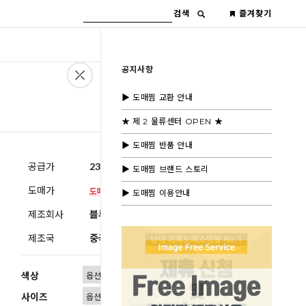
검색
즐겨찾기
공지사항
▶ 도매찜 교환 안내
★ 제 2 물류센터 OPEN ★
▶ 도매찜 반품 안내
공급가
23,600원
(부가세별도)
▶ 도매찜 브랜드 스토리
도매가
▶ 도매찜 이용안내
제조회사
블루모드 제휴사
제조국
중국
색상
사이즈