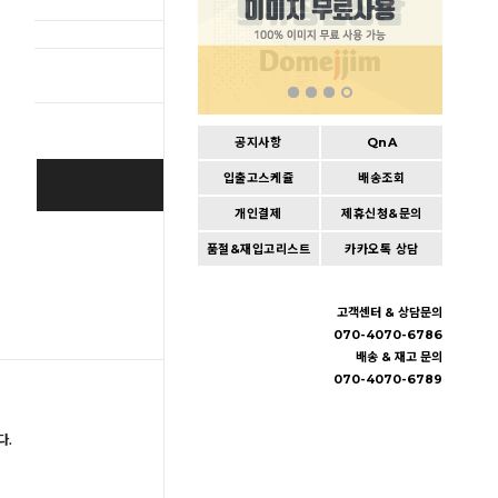
총 상품 
공지사항
QnA
입출고스케쥴
배송조회
BUY IT NOW
개인결제
제휴신청&문의
Cart
|
Wishlist
품절&재입고리스트
카카오톡 상담
고객센터 & 상담문의
070-4070-6786
배송 & 재고 문의
070-4070-6789
다.