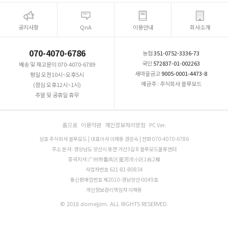
공지사항
QnA
이용안내
회사소개
070-4070-6786
농협
351-0752-3336-73
국민
572837-01-002263
배송 및 재고문의 070-4070-6789
새마을금고
9005-0001-4473-8
평일 오전10시~오후5시
예금주 : 주식회사 블루모드
(점심 오후12시~1시)
주말 및 공휴일 휴무
홈으로
이용약관
개인정보처리방침
PC Ver.
상호 주식회사 블루모드 | 대표이사 이재동 권은숙 | 전화 070-4070-6786
주소 본사: 경상남도 양산시 동면 가산3길 8 블루모드물류센터
중국지사:广州市番禺区星河湾小区1栋2梯
사업자번호 621-81-80834
통신판매업번호 제2010-경남양산-0049호
개인정보관리책임자 이재동
© 2018 domejjim. ALL RIGHTS RESERVED.