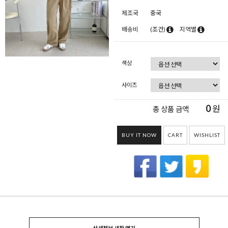
제조국
중국
배송비
(조건)
지역별
색상
사이즈
0
원
총 상품 금액
BUY IT NOW
CART
WISHLIST