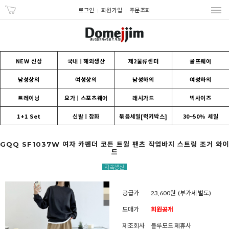
로그인
회원가입
주문조회
NEW 신상
국내ㅣ해외생산
제2물류센터
골프웨어
남성상의
여성상의
남성하의
여성하의
트레이닝
요가ㅣ스포츠웨어
래시가드
빅사이즈
1+1 Set
신발ㅣ잡화
묶음세일[럭키박스]
30~50% 세일
GQQ SF1037W 여자 카펜더 코튼 트윌 팬츠 작업바지 스트링 조거 와이
드
공급가
23,600원
(부가세 별도)
도매가
회원공개
제조회사
블루모드 제휴사