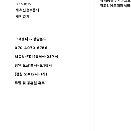
위 내용을 무시하고 도
REVIEW
경고없이 도매찜 서비스
제휴신청&문의
개인결제
고객센터 & 상담문의
070-4070-6786
MON-FRI 10AM-05PM
평일 오전10시~오후5시
(점심 오후12시~1시)
주말 및 공휴일 휴무