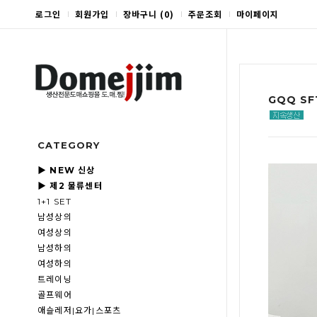
로그인
회원가입
장바구니
(
0
)
주문조회
마이페이지
GQQ SF
CATEGORY
▶ NEW 신상
▶ 제2 물류센터
1+1 SET
남성상의
여성상의
남성하의
여성하의
트레이닝
골프웨어
애슬레저|요가|스포츠