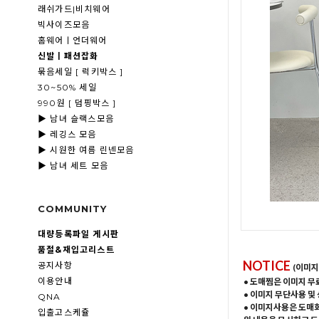
래쉬가드|비치웨어
빅사이즈모음
홈웨어ㅣ언더웨어
신발ㅣ패션잡화
묶음세일 [ 럭키박스 ]
30~50% 세일
990원 [ 덤핑박스 ]
▶ 남녀 슬랙스모음
▶ 레깅스 모음
▶ 시원한 여름 린넨모음
▶ 남녀 세트 모음
COMMUNITY
대량등록파일 게시판
품절&재입고리스트
NOTICE
공지사항
(이미지
이용안내
• 도매찜은 이미지 무
• 이미지 무단사용 및
QNA
• 이미지사용은 도매
입출고스케쥴