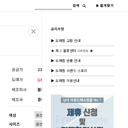
검색
즐겨찾기
공지사항
▶ 도매찜 교환 안내
★ 제 2 물류센터 OPEN ★
▶ 도매찜 반품 안내
공급가
23,600원
(부가세별도)
▶ 도매찜 브랜드 스토리
도매가
▶ 도매찜 이용안내
제조회사
블루모드 제휴사
제조국
중국
색상
사이즈