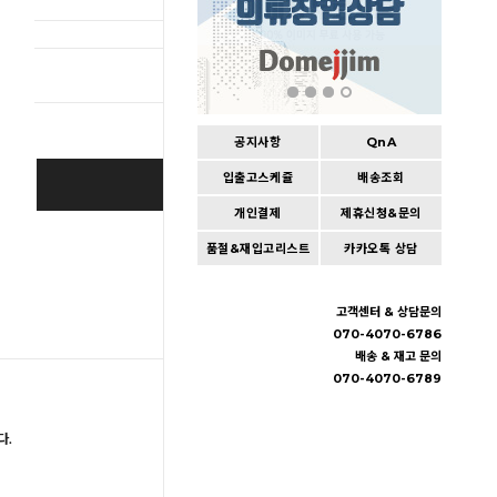
총 상품 
공지사항
QnA
입출고스케쥴
배송조회
BUY IT NOW
개인결제
제휴신청&문의
Cart
|
Wishlist
품절&재입고리스트
카카오톡 상담
고객센터 & 상담문의
070-4070-6786
배송 & 재고 문의
070-4070-6789
다.