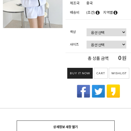
제조국
중국
배송비
(조건)
지역별
색상
사이즈
0
원
총 상품 금액
BUY IT NOW
CART
WISHLIST
상세정보 새창 열기