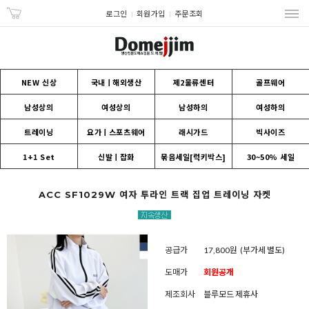
로그인
회원가입
주문조회
NEW 신상
국내ㅣ해외생산
제2물류센터
골프웨어
남성상의
여성상의
남성하의
여성하의
트레이닝
요가ㅣ스포츠웨어
래시가드
빅사이즈
1+1 Set
신발ㅣ잡화
묶음세일[럭키박스]
30~50% 세일
ACC SF1029W 여자 투라인 트랙 집업 트레이닝 자켓
공급가
17,800원
(부가세 별도)
도매가
회원공개
제조회사
블루모드 제휴사