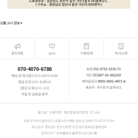
상품 고시 정보
공지사항
QnA
이용안내
회사소개
070-4070-6786
농협
351-0752-3336-73
국민
572837-01-002263
배송 및 재고문의 070-4070-6789
새마을금고
9005-0001-4473-8
평일 오전10시~오후5시
예금주 : 주식회사 블루모드
(점심 오후12시~1시)
주말 및 공휴일 휴무
홈으로
이용약관
개인정보처리방침
PC Ver.
상호 주식회사 블루모드 | 대표이사 이재동 권은숙 | 전화 070-4070-6786
주소 본사: 경상남도 양산시 동면 가산3길 8 블루모드물류센터
중국지사:广州市番禺区星河湾小区1栋2梯