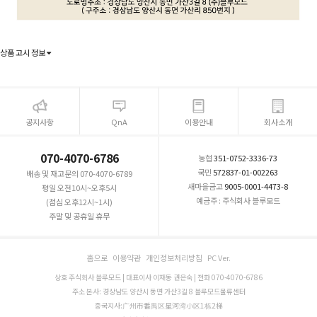
상품 고시 정보
공지사항
QnA
이용안내
회사소개
070-4070-6786
농협
351-0752-3336-73
국민
572837-01-002263
배송 및 재고문의 070-4070-6789
새마을금고
9005-0001-4473-8
평일 오전10시~오후5시
예금주 : 주식회사 블루모드
(점심 오후12시~1시)
주말 및 공휴일 휴무
홈으로
이용약관
개인정보처리방침
PC Ver.
상호 주식회사 블루모드 | 대표이사 이재동 권은숙 | 전화 070-4070-6786
주소 본사: 경상남도 양산시 동면 가산3길 8 블루모드물류센터
중국지사:广州市番禺区星河湾小区1栋2梯