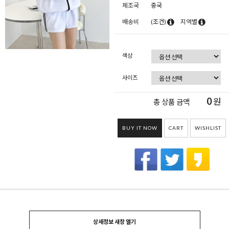
제조국
중국
배송비
(조건)
지역별
색상
사이즈
0
원
총 상품 금액
BUY IT NOW
CART
WISHLIST
상세정보 새창 열기