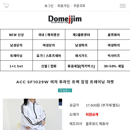
로그인
회원가입
주문조회
NEW 신상
국내ㅣ해외생산
제2물류센터
골프웨어
남성상의
여성상의
남성하의
여성하의
트레이닝
요가ㅣ스포츠웨어
래시가드
빅사이즈
1+1 Set
신발ㅣ잡화
묶음세일[럭키박스]
30~50% 세일
ACC SF1029W 여자 투라인 트랙 집업 트레이닝 자켓
공급가
17,800원
(부가세 별도)
도매가
회원공개
제조회사
블루모드 제휴사