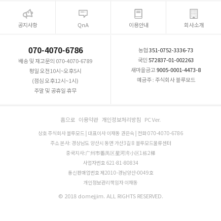
공지사항
QnA
이용안내
회사소개
070-4070-6786
농협
351-0752-3336-73
국민
572837-01-002263
배송 및 재고문의 070-4070-6789
새마을금고
9005-0001-4473-8
평일 오전10시~오후5시
예금주 : 주식회사 블루모드
(점심 오후12시~1시)
주말 및 공휴일 휴무
홈으로
이용약관
개인정보처리방침
PC Ver.
상호 주식회사 블루모드 | 대표이사 이재동 권은숙 | 전화 070-4070-6786
주소 본사: 경상남도 양산시 동면 가산3길 8 블루모드물류센터
중국지사:广州市番禺区星河湾小区1栋2梯
사업자번호 621-81-80834
통신판매업번호 제2010-경남양산-0049호
개인정보관리책임자 이재동
© 2018 domejjim. ALL RIGHTS RESERVED.