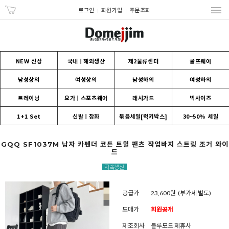
로그인
회원가입
주문조회
NEW 신상
국내ㅣ해외생산
제2물류센터
골프웨어
남성상의
여성상의
남성하의
여성하의
트레이닝
요가ㅣ스포츠웨어
래시가드
빅사이즈
1+1 Set
신발ㅣ잡화
묶음세일[럭키박스]
30~50% 세일
GQQ SF1037M 남자 카펜더 코튼 트윌 팬츠 작업바지 스트링 조거 와이
드
공급가
23,600원
(부가세 별도)
도매가
회원공개
제조회사
블루모드 제휴사