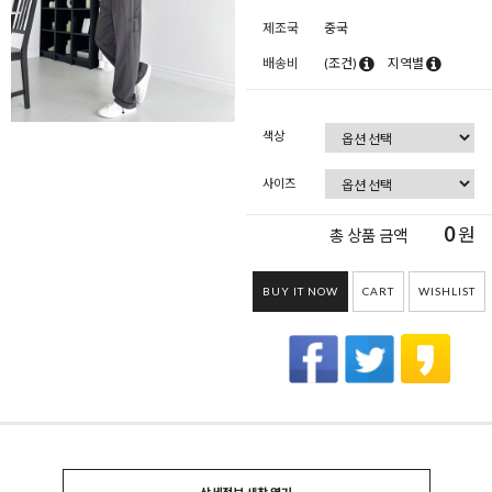
제조국
중국
배송비
(조건)
지역별
색상
사이즈
0
원
총 상품 금액
BUY IT NOW
CART
WISHLIST