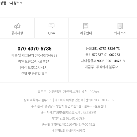
상품 고시 정보
공지사항
QnA
이용안내
회사소개
070-4070-6786
농협
351-0752-3336-73
국민
572837-01-002263
배송 및 재고문의 070-4070-6789
새마을금고
9005-0001-4473-8
평일 오전10시~오후5시
예금주 : 주식회사 블루모드
(점심 오후12시~1시)
주말 및 공휴일 휴무
홈으로
이용약관
개인정보처리방침
PC Ver.
상호 주식회사 블루모드 | 대표이사 이재동 권은숙 | 전화 070-4070-6786
주소 본사: 경상남도 양산시 동면 가산3길 8 블루모드물류센터
중국지사:广州市番禺区星河湾小区1栋2梯
사업자번호 621-81-80834
통신판매업번호 제2010-경남양산-0049호
개인정보관리책임자 이재동