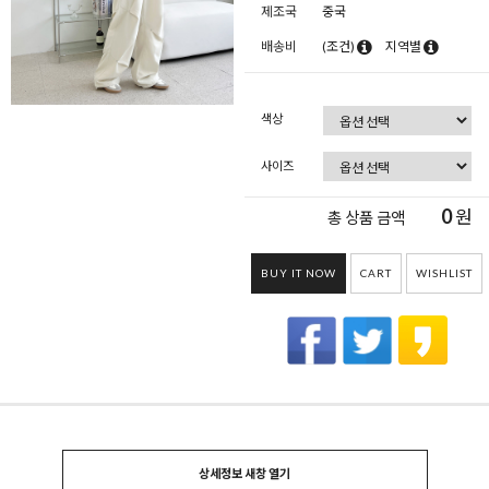
제조국
중국
배송비
(조건)
지역별
색상
사이즈
0
원
총 상품 금액
BUY IT NOW
CART
WISHLIST
상세정보 새창 열기