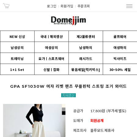
로그인
회원가입
주문조회
NEW 신상
국내ㅣ해외생산
제2물류센터
골프웨어
남성상의
여성상의
남성하의
여성하의
트레이닝
요가ㅣ스포츠웨어
래시가드
빅사이즈
1+1 Set
신발ㅣ잡화
묶음세일[럭키박스]
30~50% 세일
GPA SF1030W 여자 리벳 팬츠 무릎핀턱 스트링 조거 와이드
공급가
17,800원
(부가세 별도)
도매가
회원공개
제조회사
블루모드 제휴사