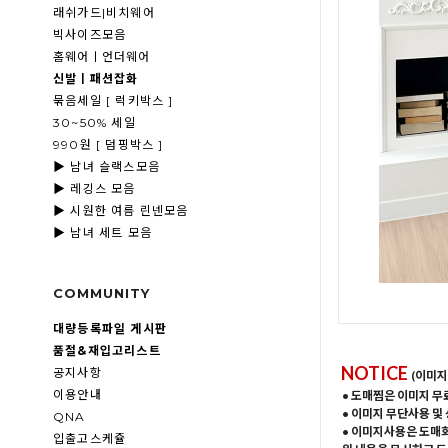
래쉬가드|비치웨어
빅사이즈모음
홈웨어ㅣ언더웨어
신발ㅣ패션잡화
묶음세일 [ 럭키박스 ]
30~50% 세일
990원 [ 덤핑박스 ]
▶ 남녀 슬랙스모음
▶ 레깅스 모음
▶ 시원한 여름 린넨모음
▶ 남녀 세트 모음
COMMUNITY
대량등록파일 게시판
품절&재입고리스트
NOTICE
공지사항
(이미지
이용안내
• 도매찜은 이미지 무
• 이미지 무단사용 및
QNA
• 이미지사용은 도매
입출고스케쥴