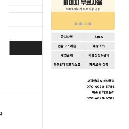
총 상품 
공지사항
QnA
입출고스케쥴
배송조회
BUY IT NOW
개인결제
제휴신청&문의
Cart
|
Wishlist
품절&재입고리스트
카카오톡 상담
고객센터 & 상담문의
070-4070-6786
배송 & 재고 문의
070-4070-6789
다.