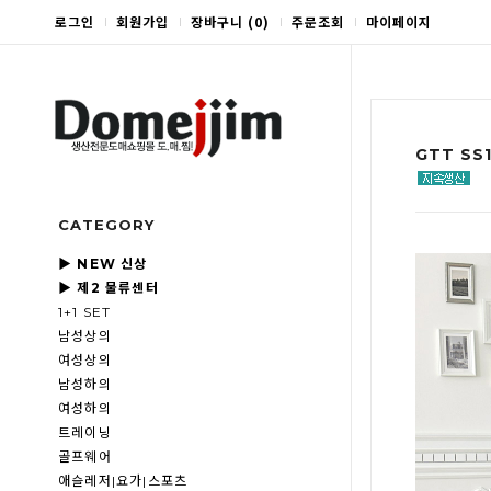
로그인
회원가입
장바구니
(
0
)
주문조회
마이페이지
GTT SS
CATEGORY
▶ NEW 신상
▶ 제2 물류센터
1+1 SET
남성상의
여성상의
남성하의
여성하의
트레이닝
골프웨어
애슬레저|요가|스포츠