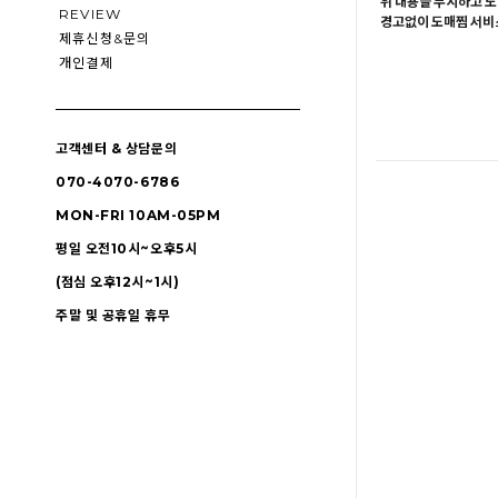
위 내용을 무시하고 도
REVIEW
경고없이 도매찜 서비스
제휴신청&문의
개인결제
고객센터 & 상담문의
070-4070-6786
MON-FRI 10AM-05PM
평일 오전10시~오후5시
(점심 오후12시~1시)
주말 및 공휴일 휴무