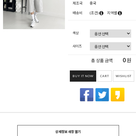
제조국
중국
배송비
(조건)
지역별
색상
사이즈
0
원
총 상품 금액
BUY IT NOW
CART
WISHLIST
상세정보 새창 열기