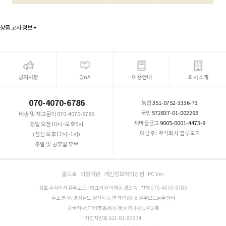
상품 고시 정보
공지사항
QnA
이용안내
회사소개
070-4070-6786
농협
351-0752-3336-73
국민
572837-01-002263
배송 및 재고문의 070-4070-6789
새마을금고
9005-0001-4473-8
평일 오전10시~오후5시
예금주 : 주식회사 블루모드
(점심 오후12시~1시)
주말 및 공휴일 휴무
홈으로
이용약관
개인정보처리방침
PC Ver.
상호 주식회사 블루모드 | 대표이사 이재동 권은숙 | 전화 070-4070-6786
주소 본사: 경상남도 양산시 동면 가산3길 8 블루모드물류센터
중국지사:广州市番禺区星河湾小区1栋2梯
사업자번호 621-81-80834