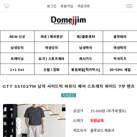
로그인
회원가입
주문조회
NEW 신상
국내ㅣ해외생산
제2물류센터
골프웨어
남성상의
여성상의
남성하의
여성하의
트레이닝
요가ㅣ스포츠웨어
래시가드
빅사이즈
1+1 Set
신발ㅣ잡화
묶음세일[럭키박스]
30~50% 세일
GTT SS1027M 남자 사이드턱 버뮤다 에어 스트레치 와이드 7부 팬츠
공급가
15,600원
(부가세 별도)
도매가
회원공개
제조회사
블루모드 제휴사