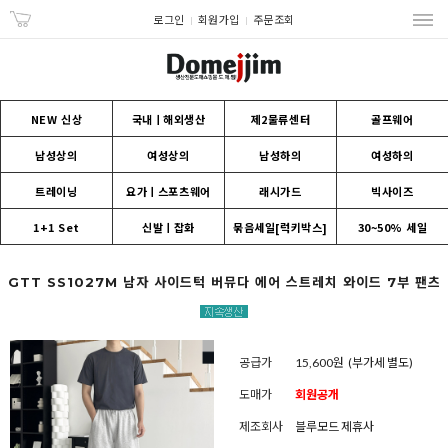
로그인
회원가입
주문조회
NEW 신상
국내ㅣ해외생산
제2물류센터
골프웨어
남성상의
여성상의
남성하의
여성하의
트레이닝
요가ㅣ스포츠웨어
래시가드
빅사이즈
1+1 Set
신발ㅣ잡화
묶음세일[럭키박스]
30~50% 세일
GTT SS1027M 남자 사이드턱 버뮤다 에어 스트레치 와이드 7부 팬츠
공급가
15,600원
(부가세 별도)
도매가
회원공개
제조회사
블루모드 제휴사