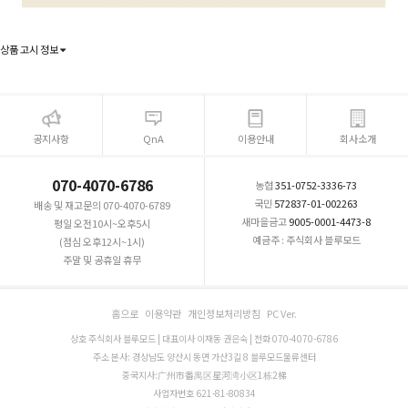
상품 고시 정보
공지사항
QnA
이용안내
회사소개
070-4070-6786
농협
351-0752-3336-73
국민
572837-01-002263
배송 및 재고문의 070-4070-6789
새마을금고
9005-0001-4473-8
평일 오전10시~오후5시
예금주 : 주식회사 블루모드
(점심 오후12시~1시)
주말 및 공휴일 휴무
홈으로
이용약관
개인정보처리방침
PC Ver.
상호 주식회사 블루모드 | 대표이사 이재동 권은숙 | 전화 070-4070-6786
주소 본사: 경상남도 양산시 동면 가산3길 8 블루모드물류센터
중국지사:广州市番禺区星河湾小区1栋2梯
사업자번호 621-81-80834