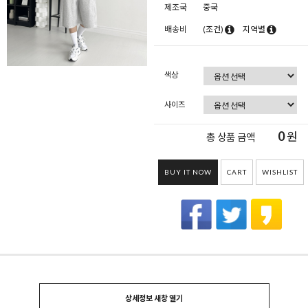
제조국
중국
배송비
(조건)
지역별
색상
사이즈
0
원
총 상품 금액
BUY IT NOW
CART
WISHLIST
상세정보 새창 열기