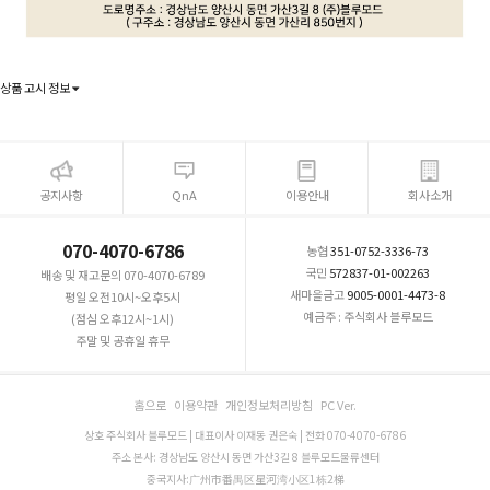
상품 고시 정보
공지사항
QnA
이용안내
회사소개
070-4070-6786
농협
351-0752-3336-73
국민
572837-01-002263
배송 및 재고문의 070-4070-6789
새마을금고
9005-0001-4473-8
평일 오전10시~오후5시
예금주 : 주식회사 블루모드
(점심 오후12시~1시)
주말 및 공휴일 휴무
홈으로
이용약관
개인정보처리방침
PC Ver.
상호 주식회사 블루모드 | 대표이사 이재동 권은숙 | 전화 070-4070-6786
주소 본사: 경상남도 양산시 동면 가산3길 8 블루모드물류센터
중국지사:广州市番禺区星河湾小区1栋2梯