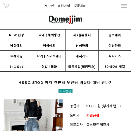
로그인
회원가입
주문조회
NEW 신상
국내ㅣ해외생산
제2물류센터
골프웨어
남성상의
여성상의
남성하의
여성하의
트레이닝
요가ㅣ스포츠웨어
래시가드
빅사이즈
1+1 Set
신발ㅣ잡화
묶음세일[럭키박스]
30~50% 세일
HSSG 5102 여자 앞핀턱 뒷밴딩 버뮤다 데님 반바지
공급가
31,000원
(부가세 별도)
도매가
회원공개
제조회사
블루모드 제휴사