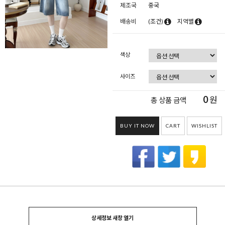
제조국
중국
배송비
(조건)
지역별
색상
사이즈
0
원
총 상품 금액
BUY IT NOW
CART
WISHLIST
상세정보 새창 열기