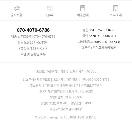
공지사항
QnA
이용안내
회사소개
070-4070-6786
농협
351-0752-3336-73
국민
572837-01-002263
배송 및 재고문의 070-4070-6789
새마을금고
9005-0001-4473-8
평일 오전10시~오후5시
예금주 : 주식회사 블루모드
(점심 오후12시~1시)
주말 및 공휴일 휴무
홈으로
이용약관
개인정보처리방침
PC Ver.
상호 주식회사 블루모드 | 대표이사 이재동 권은숙 | 전화 070-4070-6786
주소 본사: 경상남도 양산시 동면 가산3길 8 블루모드물류센터
중국지사:广州市番禺区星河湾小区1栋2梯
사업자번호 621-81-80834
통신판매업번호 제2010-경남양산-0049호
개인정보관리책임자 이재동
© 2018 domejjim. ALL RIGHTS RESERVED.