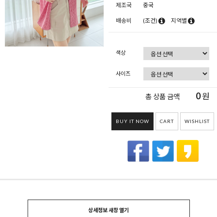
제조국
중국
배송비
(조건)
지역별
색상
사이즈
0
원
총 상품 금액
BUY IT NOW
CART
WISHLIST
상세정보 새창 열기