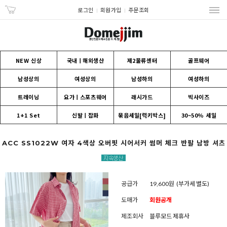
로그인
회원가입
주문조회
NEW 신상
국내ㅣ해외생산
제2물류센터
골프웨어
남성상의
여성상의
남성하의
여성하의
트레이닝
요가ㅣ스포츠웨어
래시가드
빅사이즈
1+1 Set
신발ㅣ잡화
묶음세일[럭키박스]
30~50% 세일
ACC SS1022W 여자 4색상 오버핏 시어서커 썸머 체크 반팔 남방 셔츠
공급가
19,600원
(부가세 별도)
도매가
회원공개
제조회사
블루모드 제휴사