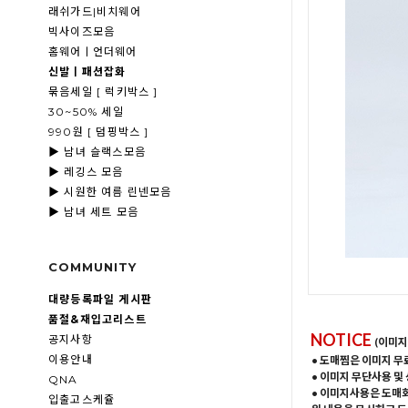
래쉬가드|비치웨어
빅사이즈모음
홈웨어ㅣ언더웨어
신발ㅣ패션잡화
묶음세일 [ 럭키박스 ]
30~50% 세일
990원 [ 덤핑박스 ]
▶ 남녀 슬랙스모음
▶ 레깅스 모음
▶ 시원한 여름 린넨모음
▶ 남녀 세트 모음
COMMUNITY
대량등록파일 게시판
품절&재입고리스트
NOTICE
공지사항
(이미지
이용안내
• 도매찜은 이미지 무
• 이미지 무단사용 및
QNA
• 이미지사용은 도매
입출고스케쥴