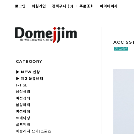
로그인
회원가입
장바구니
(
0
)
주문조회
마이페이지
ACC SS
CATEGORY
▶ NEW 신상
▶ 제2 물류센터
1+1 SET
남성상의
여성상의
남성하의
여성하의
트레이닝
골프웨어
애슬레저|요가|스포츠