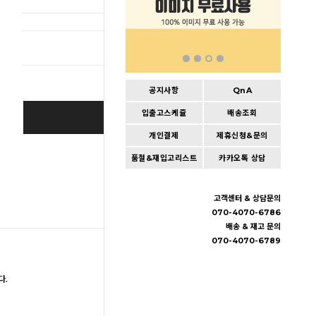
총 상품 
공지사항
QnA
입출고스케쥴
배송조회
BUY IT NOW
개인결제
제휴신청&문의
Cart
|
Wishlist
품절&재입고리스트
카카오톡 상담
고객센터 & 상담문의
070-4070-6786
배송 & 재고 문의
070-4070-6789
다.