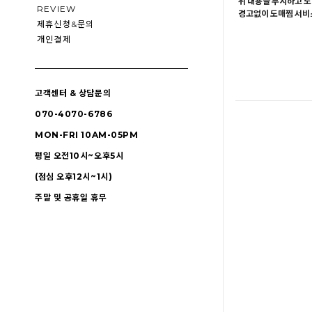
위 내용을 무시하고 도
REVIEW
경고없이 도매찜 서비스
제휴신청&문의
개인결제
고객센터 & 상담문의
070-4070-6786
MON-FRI 10AM-05PM
평일 오전10시~오후5시
(점심 오후12시~1시)
주말 및 공휴일 휴무