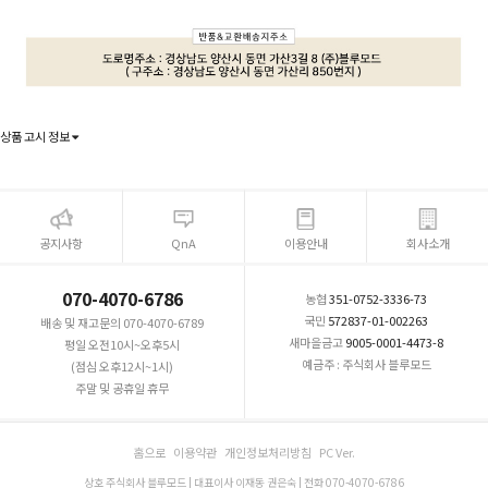
상품 고시 정보
공지사항
QnA
이용안내
회사소개
070-4070-6786
농협
351-0752-3336-73
국민
572837-01-002263
배송 및 재고문의 070-4070-6789
새마을금고
9005-0001-4473-8
평일 오전10시~오후5시
예금주 : 주식회사 블루모드
(점심 오후12시~1시)
주말 및 공휴일 휴무
홈으로
이용약관
개인정보처리방침
PC Ver.
상호 주식회사 블루모드 | 대표이사 이재동 권은숙 | 전화 070-4070-6786