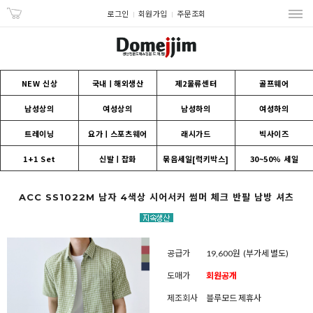
로그인
회원가입
주문조회
NEW 신상
국내ㅣ해외생산
제2물류센터
골프웨어
남성상의
여성상의
남성하의
여성하의
트레이닝
요가ㅣ스포츠웨어
래시가드
빅사이즈
1+1 Set
신발ㅣ잡화
묶음세일[럭키박스]
30~50% 세일
ACC SS1022M 남자 4색상 시어서커 썸머 체크 반팔 남방 셔츠
공급가
19,600원
(부가세 별도)
도매가
회원공개
제조회사
블루모드 제휴사