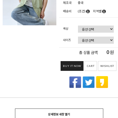
제조국
중국
배송비
(조건)
지역별
색상
사이즈
0
원
총 상품 금액
BUY IT NOW
CART
WISHLIST
상세정보 새창 열기