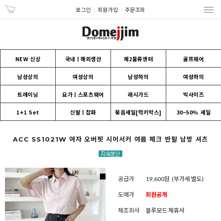
로그인
회원가입
주문조회
NEW 신상
국내ㅣ해외생산
제2물류센터
골프웨어
남성상의
여성상의
남성하의
여성하의
트레이닝
요가ㅣ스포츠웨어
래시가드
빅사이즈
1+1 Set
신발ㅣ잡화
묶음세일[럭키박스]
30~50% 세일
ACC SS1021W 여자 오버핏 시어서커 여름 체크 반팔 남방 셔츠
공급가
19,600원
(부가세 별도)
도매가
회원공개
제조회사
블루모드 제휴사