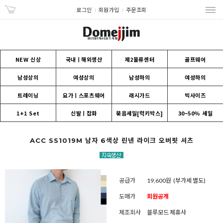
로그인
회원가입
주문조회
NEW 신상
국내ㅣ해외생산
제2물류센터
골프웨어
남성상의
여성상의
남성하의
여성하의
트레이닝
요가ㅣ스포츠웨어
래시가드
빅사이즈
1+1 Set
신발ㅣ잡화
묶음세일[럭키박스]
30~50% 세일
ACC SS1019M 남자 6색상 린넨 라이크 오버핏 셔츠
공급가
19,600원
(부가세 별도)
도매가
회원공개
제조회사
블루모드 제휴사