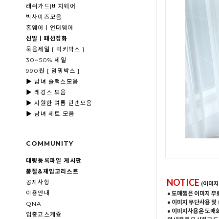
래쉬가드|비치웨어
빅사이즈모음
홈웨어ㅣ언더웨어
신발ㅣ패션잡화
묶음세일 [ 럭키박스 ]
30~50% 세일
990원 [ 덤핑박스 ]
▶ 남녀 슬랙스모음
▶ 레깅스 모음
▶ 시원한 여름 린넨모음
▶ 남녀 세트 모음
COMMUNITY
대량등록파일 게시판
품절&재입고리스트
NOTICE
공지사항
(이미지
이용안내
• 도매찜은 이미지 무
• 이미지 무단사용 및
QNA
• 이미지사용은 도매
입출고스케쥴