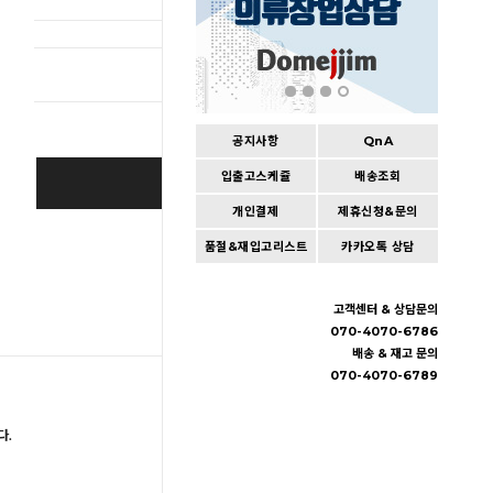
총 상품 
공지사항
QnA
입출고스케쥴
배송조회
BUY IT NOW
개인결제
제휴신청&문의
Cart
|
Wishlist
품절&재입고리스트
카카오톡 상담
고객센터 & 상담문의
070-4070-6786
배송 & 재고 문의
070-4070-6789
다.