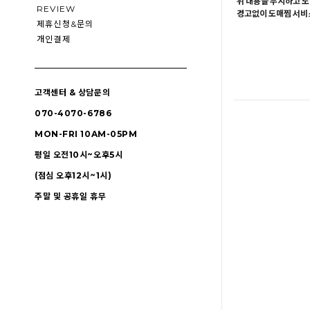
위 내용을 무시하고 도
REVIEW
경고없이 도매찜 서비스
제휴신청&문의
개인결제
고객센터 & 상담문의
070-4070-6786
MON-FRI 10AM-05PM
평일 오전10시~오후5시
(점심 오후12시~1시)
주말 및 공휴일 휴무