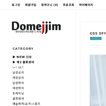
로그인
회원가입
장바구니
(
0
)
주문조회
마이페이지
GSS SF
CATEGORY
▶ NEW 신상
▶ 제2 물류센터
1+1 SET
남성상의
여성상의
남성하의
여성하의
트레이닝
골프웨어
애슬레저|요가|스포츠