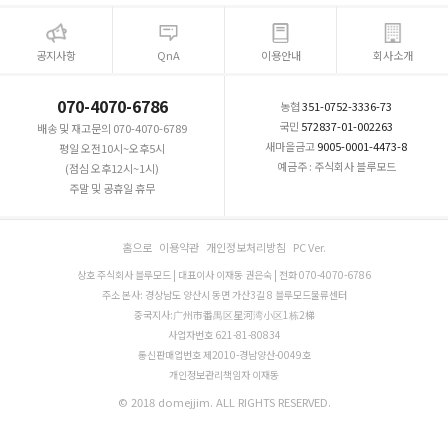
공지사항
QnA
이용안내
회사소개
070-4070-6786
농협
351-0752-3336-73
국민
572837-01-002263
배송 및 재고문의 070-4070-6789
새마을금고
9005-0001-4473-8
평일 오전10시~오후5시
예금주 : 주식회사 블루모드
(점심 오후12시~1시)
주말 및 공휴일 휴무
홈으로
이용약관
개인정보처리방침
PC Ver.
상호 주식회사 블루모드 | 대표이사 이재동 권은숙 | 전화 070-4070-6786
주소 본사: 경상남도 양산시 동면 가산3길 8 블루모드물류센터
중국지사:广州市番禺区星河湾小区1栋2梯
사업자번호 621-81-80834
통신판매업번호 제2010-경남양산-0049호
개인정보관리책임자 이재동
© 2018 domejjim. ALL RIGHTS RESERVED.