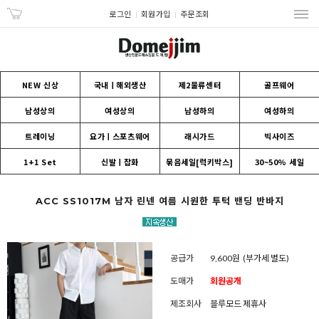
로그인
회원가입
주문조회
NEW 신상
국내ㅣ해외생산
제2물류센터
골프웨어
남성상의
여성상의
남성하의
여성하의
트레이닝
요가ㅣ스포츠웨어
래시가드
빅사이즈
1+1 Set
신발ㅣ잡화
묶음세일[럭키박스]
30~50% 세일
ACC SS1017M 남자 린넨 여름 시원한 투턱 밴딩 반바지
공급가
9,600원
(부가세 별도)
도매가
회원공개
제조회사
블루모드 제휴사