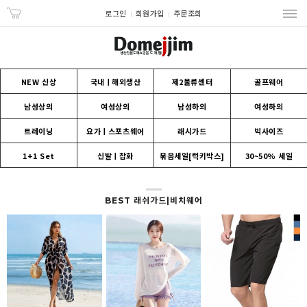
로그인
회원가입
주문조회
NEW 신상
국내ㅣ해외생산
제2물류센터
골프웨어
남성상의
여성상의
남성하의
여성하의
트레이닝
요가ㅣ스포츠웨어
래시가드
빅사이즈
1+1 Set
신발ㅣ잡화
묶음세일[럭키박스]
30~50% 세일
BEST 래쉬가드|비치웨어