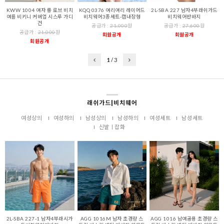
KWW 1004 여자 롱 로브 비치
KQQ 0376 여리여리 레이어드
2L-SBA 227 남자4부래쉬가드
여름 비키니 커버업 시스루 가디
비치웨어3종세트-캡내장형
비치웨어반바지
건
공급가 :
21,000
원
공급가 :
27,600
원
공급가 :
21,000
원
회원공개
회원공개
회원공개
1
/
3
래쉬가드|비치웨어
여성상의
여성하의
남성상의
남성하의
여성세트
남성세트
신발ㅣ잡화
2L-SBA 227-1 남자4부래시가
AGG 1016M 남자 초경량 스
AGG 1016 남여공용 초경량 스