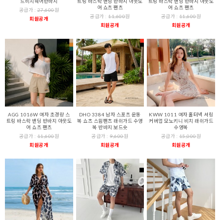
드비치웨어반바지
트링 바스락 밴딩 반바지 아웃도
트링 바스락 밴딩 반바지 아웃도
어 쇼츠 팬츠
어 쇼츠 팬츠
공급가 :
27,600
원
공급가 :
11,600
원
공급가 :
11,600
원
회원공개
회원공개
회원공개
AGG 1016W 여자 초경량 스
DHO 3384 남자 스포츠 운동
KWW 1011 여자 홀터넥 셔링
트링 바스락 밴딩 반바지 아웃도
복 쇼츠 스윔팬츠 래쉬가드 수영
커버업 모노키니 비치 래쉬가드
어 쇼츠 팬츠
복 반바지 보드숏
수영복
공급가 :
11,600
원
공급가 :
9,600
원
공급가 :
15,000
원
회원공개
회원공개
회원공개