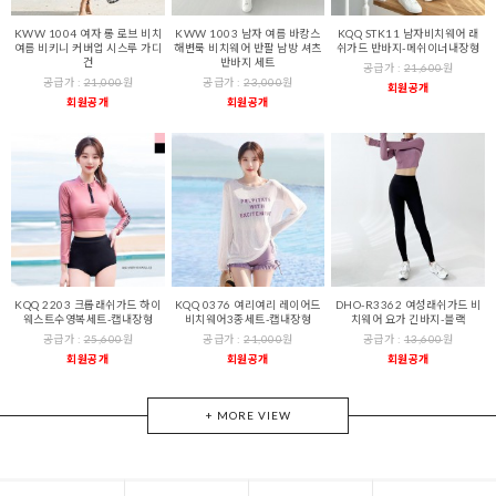
KWW 1004 여자 롱 로브 비치
KWW 1003 남자 여름 바캉스
KQQ STK11 남자비치웨어 래
여름 비키니 커버업 시스루 가디
해변룩 비치웨어 반팔 남방 셔츠
쉬가드 반바지-메쉬이너내장형
건
반바지 세트
공급가 :
21,600
원
공급가 :
21,000
원
공급가 :
23,000
원
회원공개
회원공개
회원공개
KQQ 2203 크롭래쉬가드 하이
KQQ 0376 여리여리 레이어드
DHO-R3362 여성래쉬가드 비
웨스트수영복세트-캡내장형
비치웨어3종세트-캡내장형
치웨어 요가 긴바지-블랙
공급가 :
25,600
원
공급가 :
21,000
원
공급가 :
13,600
원
회원공개
회원공개
회원공개
+ MORE VIEW