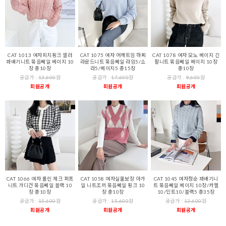
CAT 1013 여자피치핑크 셀러
CAT 1075 여자 어깨트임 하찌
CAT 1078 여자 모노 베이지 긴
꽈배기니트 묶음쎄일 베이지 10
라운드니트 묶음쎄일 라임5/소
팔니트 묶음쎄일 베이지 10장
장 총10장
라5/베이지5 총15장
총10장
공급가 :
13,600
원
공급가 :
17,600
원
공급가 :
9,600
원
회원공개
회원공개
회원공개
CAT 1066 여자 롤린 체크 퍼프
CAT 1058 여자실물보장 아가
CAT 1045 여자청순 꽈배기니
니트 가디건 묶음쎄일 블랙 10
일 니트조끼 묶음쎄일 핑크 10
트 묶음쎄일 베이지 10장/카멜
장 총10장
장 총10장
10/민트10/블랙5 총35장
공급가 :
15,600
원
공급가 :
15,600
원
공급가 :
13,600
원
회원공개
회원공개
회원공개