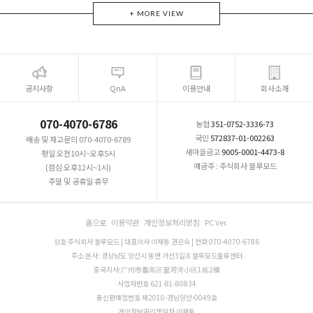
+ MORE VIEW
공지사항
QnA
이용안내
회사소개
070-4070-6786
농협
351-0752-3336-73
국민
572837-01-002263
배송 및 재고문의 070-4070-6789
새마을금고
9005-0001-4473-8
평일 오전10시~오후5시
예금주 : 주식회사 블루모드
(점심 오후12시~1시)
주말 및 공휴일 휴무
홈으로
이용약관
개인정보처리방침
PC Ver.
상호 주식회사 블루모드 | 대표이사 이재동 권은숙 | 전화 070-4070-6786
주소 본사: 경상남도 양산시 동면 가산3길 8 블루모드물류센터
중국지사:广州市番禺区星河湾小区1栋2梯
사업자번호 621-81-80834
통신판매업번호 제2010-경남양산-0049호
개인정보관리책임자 이재동