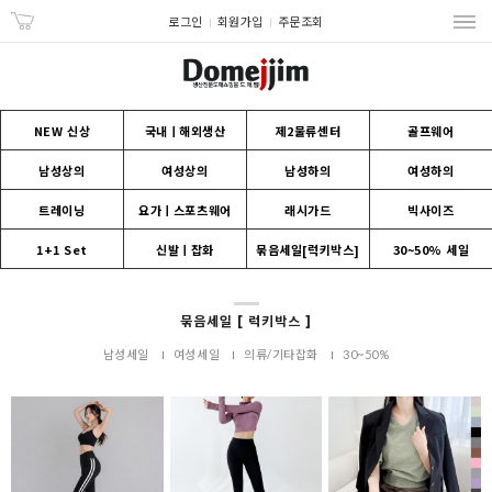
로그인
회원가입
주문조회
NEW 신상
국내ㅣ해외생산
제2물류센터
골프웨어
남성상의
여성상의
남성하의
여성하의
트레이닝
요가ㅣ스포츠웨어
래시가드
빅사이즈
1+1 Set
신발ㅣ잡화
묶음세일[럭키박스]
30~50% 세일
묶음세일 [ 럭키박스 ]
남성세일
여성세일
의류/기타잡화
30~50%