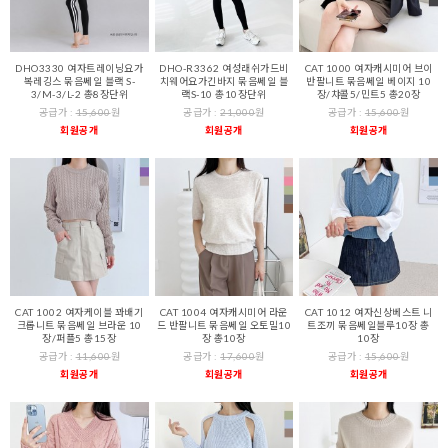
DHO3330 여자트레이닝요가
DHO-R3362 여성래쉬가드비
CAT 1000 여자캐시미어 브이
복레깅스 묶음쎄일 블랙 S-
치웨어요가긴바지 묶음쎄일 블
반팔니트 묶음쎄일 베이지 10
3/M-3/L-2 총8장단위
랙S-10 총10장단위
장/챠콜5/민트5 총20장
공급가 :
15,600
원
공급가 :
21,000
원
공급가 :
15,600
원
회원공개
회원공개
회원공개
CAT 1002 여자케이블 꽈배기
CAT 1004 여자캐시미어 라운
CAT 1012 여자신상베스트 니
크롭니트 묶음쎄일 브라운 10
드 반팔니트 묶음쎄일 오토밀10
트조끼 묶음쎄일블루10장 총
장/퍼플5 총15장
장 총10장
10장
공급가 :
11,600
원
공급가 :
17,600
원
공급가 :
15,600
원
회원공개
회원공개
회원공개