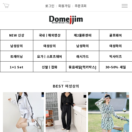
로그인
회원가입
주문조회
NEW 신상
국내ㅣ해외생산
제2물류센터
골프웨어
남성상의
여성상의
남성하의
여성하의
트레이닝
요가ㅣ스포츠웨어
래시가드
빅사이즈
1+1 Set
신발ㅣ잡화
묶음세일[럭키박스]
30~50% 세일
BEST 여성상의