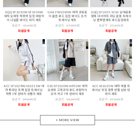
GQQ SF1033W-SF1034W
GAA FW1040W 여자 코듀로
GQQ SF1035-1036 남여공용
여자 오버핏 하프넥 집업 바람막
이 골덴 후드 집업 와이드 조거
땀복 다이어트 러닝 운동 트레이
이 나일론 와이드 바지 세트
트레이닝 세트
닝 맨투맨세트 후드집업세트
공급가 :
41,600
원
공급가 :
27,000
원
공급가 :
27,600
원
회원공개
회원공개
회원공개
ACC SF1029W-SS1011W 여
GSS SF1020W-NP52W 여자
ACC SS1025W 여자 여름 트
자 투라인 트랙 집업 트레이닝
오버핏 고프코어 후드 바람막이
레이닝 셋업 포켓 반팔 남방 반
자켓 3부 반바지 숏팬츠 세트
조끼 카고 7부 반바지 세트
바지 세트
공급가 :
29,600
원
공급가 :
33,600
원
공급가 :
27,600
원
회원공개
회원공개
회원공개
+ MORE VIEW