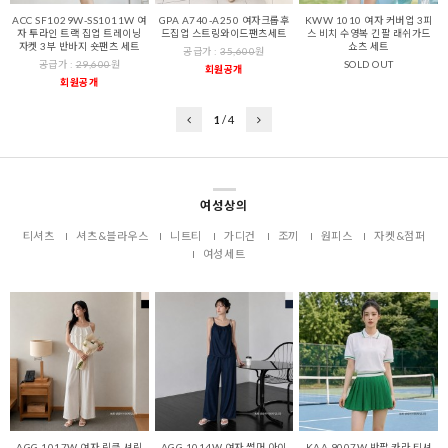
ACC SF1029W-SS1011W 여
GPA A740-A250 여자크롭후
KWW 1010 여자 커버업 3피
자 투라인 트랙 집업 트레이닝
드집업 스트링와이드팬츠세트
스 비치 수영복 긴팔 래쉬가드
자켓 3부 반바지 숏팬츠 세트
쇼츠 세트
공급가 :
35,600
원
공급가 :
29,600
원
SOLD OUT
회원공개
회원공개
1
/
4
여성상의
티셔츠
셔츠&블라우스
니트티
가디건
조끼
원피스
자켓&점퍼
여성세트
AGG 1017W 여자 링클 셔링
AGG 1014W 여자 썸머 아이
KAA 9007W 반팔 카라 티셔