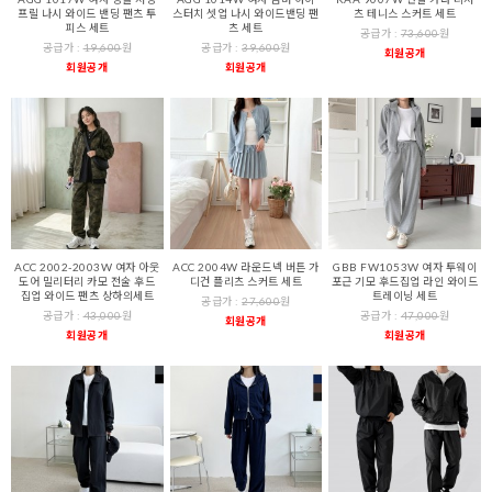
프릴 나시 와이드 밴딩 팬츠 투
스터치 셋업 나시 와이드밴딩 팬
츠 테니스 스커트 세트
피스 세트
츠 세트
공급가 :
73,600
원
공급가 :
19,600
원
공급가 :
39,600
원
회원공개
회원공개
회원공개
ACC 2002-2003W 여자 아웃
ACC 2004W 라운드넥 버튼 가
GBB FW1053W 여자 투웨이
도어 밀리터리 카모 전술 후드
디건 플리츠 스커트 세트
포근 기모 후드집업 라인 와이드
집업 와이드 팬츠 상하의세트
트레이닝 세트
공급가 :
27,600
원
공급가 :
43,000
원
공급가 :
47,000
원
회원공개
회원공개
회원공개