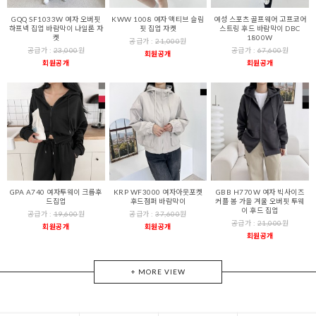
GQQ SF1033W 여자 오버핏
KWW 1008 여자 액티브 슬림
여성 스포츠 골프웨어 고프코어
하프넥 집업 바람막이 나일론 자
핏 집업 자켓
스트링 후드 바람막이 DBC
켓
1800W
공급가 :
21,000
원
공급가 :
23,000
원
공급가 :
67,600
원
회원공개
회원공개
회원공개
GPA A740 여자투웨이 크롭후
KRP WF3000 여자아웃포켓
GBB H770W 여자 빅사이즈
드집업
후드점퍼 바람막이
커플 봄 가을 겨울 오버핏 투웨
이 후드 집업
공급가 :
19,600
원
공급가 :
37,600
원
공급가 :
21,000
원
회원공개
회원공개
회원공개
+ MORE VIEW