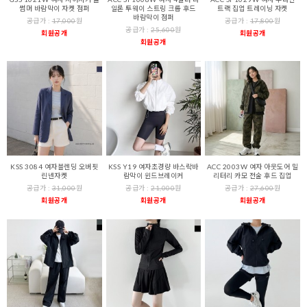
썸머 바람막이 자켓 점퍼
일론 투웨이 스트링 크롭 후드
트랙 집업 트레이닝 자켓
바람막이 점퍼
공급가 :
17,000
원
공급가 :
17,800
원
공급가 :
25,600
원
회원공개
회원공개
회원공개
KSS 3084 여자블렌딩 오버핏
KSS Y19 여자초경량 바스락바
ACC 2003W 여자 아웃도어 밀
린넨자켓
람막이 윈드브레이커
리터리 카모 전술 후드 집업
공급가 :
31,000
원
공급가 :
21,000
원
공급가 :
27,600
원
회원공개
회원공개
회원공개