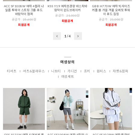
ACC SF1008W 여자 4컬러 나
KSS Y19 여자초경량 바스락바
GBB H770W 여자 빅사이즈
일론 투웨이 스트링 크롭 후드
람막이 윈드브레이커
커플 봄 가을 겨울 오버핏 투웨
바람막이 점퍼
이 후드 집업
공급가 :
21,000
원
공급가 :
25,600
원
공급가 :
21,000
원
회원공개
회원공개
회원공개
1
/
4
여성상의
티셔츠
셔츠&블라우스
니트티
가디건
조끼
원피스
자켓&점퍼
여성세트
GSS 1021W 여자 시어서커 쿨
ACC SF1008W 여자 4컬러 나
ACC SF1029W 여자 투라인