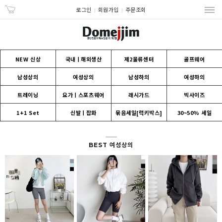
로그인
회원가입
주문조회
NEW 신상
국내ㅣ해외생산
제2물류센터
골프웨어
남성상의
여성상의
남성하의
여성하의
트레이닝
요가ㅣ스포츠웨어
래시가드
빅사이즈
1+1 Set
신발ㅣ잡화
묶음세일[럭키박스]
30~50% 세일
BEST 여성상의