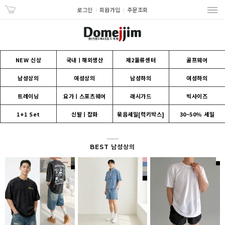
로그인
회원가입
주문조회
NEW 신상
국내ㅣ해외생산
제2물류센터
골프웨어
남성상의
여성상의
남성하의
여성하의
트레이닝
요가ㅣ스포츠웨어
래시가드
빅사이즈
1+1 Set
신발ㅣ잡화
묶음세일[럭키박스]
30~50% 세일
BEST 남성상의