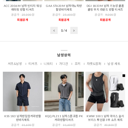
ACC 2006M 남자 빈티지 워싱
GAA ST620M 남자아노락반
DGI 1833M 남자 기능성 쿨론
레터링 반팔 티셔츠
팔반바지세트
쿨링 무지 라운드 반팔 티셔츠
공급가 :
25,000
원
공급가 :
25,600
원
공급가 :
9,000
원
회원공개
회원공개
회원공개
1
/
4
남성상의
셔츠&남방
티셔츠
니트티
가디건
조끼
자켓&점퍼
남성 세트
KSS 183 남자반집업카라반팔
KQQ PL211 남자스톤코튼 PK
KWW 1001 남자 아이스 슬리
반바지세트
카라반팔티셔츠
브리스 투인원 3부 쇼츠 세트
공급가 :
31,600
원
공급가 :
31,600
원
공급가 :
30,800
원