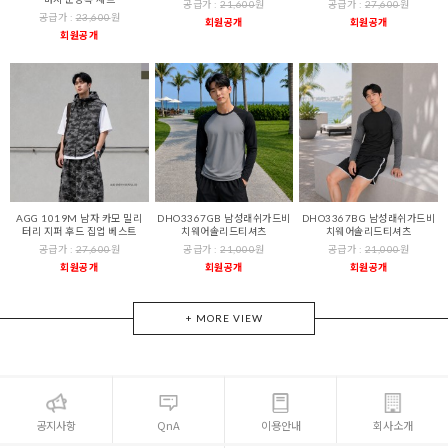
공급가 :
21,600
원
공급가 :
27,600
원
공급가 :
23,600
원
회원공개
회원공개
회원공개
AGG 1019M 남자 카모 밀리
DHO3367GB 남성래쉬가드비
DHO3367BG 남성래쉬가드비
터리 지퍼 후드 집업 베스트
치웨어솔리드티셔츠
치웨어솔리드티셔츠
공급가 :
27,600
원
공급가 :
21,000
원
공급가 :
21,000
원
회원공개
회원공개
회원공개
+ MORE VIEW
공지사항
QnA
이용안내
회사소개