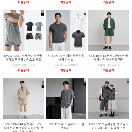
회원공개
회원공개
회원공개
KWW 1000 남자 아이스 반팔
KAA 9005M 더블 포켓 반팔
GSS 1021M 남자 시어서커 쿨
레깅스 투인원 3부 쇼츠 세트
카라 티셔츠
썸머 바람막이 자켓 점퍼
공급가 :
30,800
원
공급가 :
27,600
원
공급가 :
17,000
원
회원공개
회원공개
회원공개
GSS ST360M 남자 후드 아노
KQQ DT2403 남자프리미엄
AGG 1019 남여공용 카모 밀리
락세트 커플 트레이닝복 반팔 반
반팔셔츠
터리 지퍼 후드 집업 베스트
바지 운동복 세트