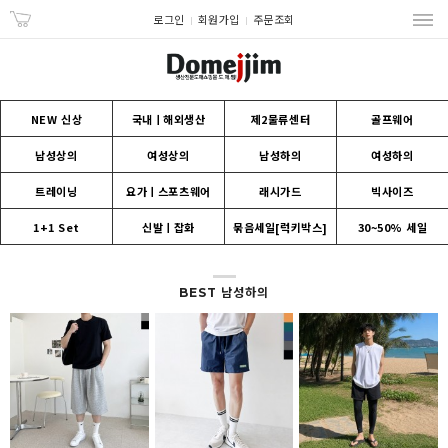
로그인
회원가입
주문조회
NEW 신상
국내ㅣ해외생산
제2물류센터
골프웨어
남성상의
여성상의
남성하의
여성하의
트레이닝
요가ㅣ스포츠웨어
래시가드
빅사이즈
1+1 Set
신발ㅣ잡화
묶음세일[럭키박스]
30~50% 세일
BEST 남성하의