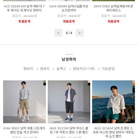
ACC SS1001M 남자 버뮤다 7
GAA N30M 남자나일론우븐
DHO 3382 남자일체형4부반
부 와이드 트레이닝 반바지
쇼츠반바지
바지레깅스
공급가 :
15,600
원
공급가 :
9,800
원
공급가 :
33,000
원
회원공개
회원공개
회원공개
1
/
4
남성하의
청바지
면바지
슬랙스
반바지(3~7부)
기모본딩
KAA 9000 남자 여름 스트레치
AGG 1021M 남자 아이스 쿨
AGG 1016M 남자 초경량 스
밴딩 전술 카고 반바지
링 7부 카프리 밴딩 스판 팬츠
트링 바스락 밴딩 반바지 아웃도
어 쇼츠 팬츠
공급가 :
21,600
원
공급가 :
15,600
원