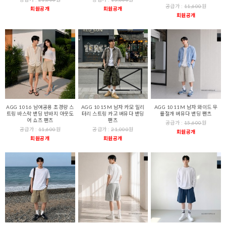
공급가 :
11,600
원
회원공개
회원공개
회원공개
AGG 1016 남여공용 초경량 스
AGG 1015M 남자 카모 밀리
AGG 1011M 남자 와이드 무
트링 바스락 밴딩 반바지 아웃도
터리 스트링 카고 버뮤다 밴딩
릎절개 버뮤다 밴딩 팬츠
어 쇼츠 팬츠
팬츠
공급가 :
15,600
원
공급가 :
11,600
원
공급가 :
21,000
원
회원공개
회원공개
회원공개