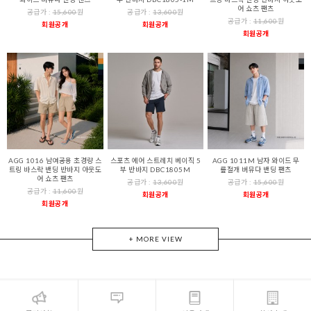
어 쇼츠 팬츠
공급가 :
15,600
원
공급가 :
13,600
원
공급가 :
11,600
원
회원공개
회원공개
회원공개
AGG 1016 남여공용 초경량 스
스포츠 에어 스트레치 베이직 5
AGG 1011M 남자 와이드 무
트링 바스락 밴딩 반바지 아웃도
부 반바지 DBC1805M
릎절개 버뮤다 밴딩 팬츠
어 쇼츠 팬츠
공급가 :
13,600
원
공급가 :
15,600
원
공급가 :
11,600
원
회원공개
회원공개
회원공개
+ MORE VIEW