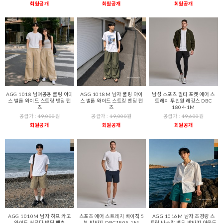
회원공개
회원공개
회원공개
AGG 1018 남여공용 쿨링 아이
AGG 1018M 남자 쿨링 아이
남성 스포츠 멀티 포켓 에어 스
스 벌룬 와이드 스트링 밴딩 팬
스 벌룬 와이드 스트링 밴딩 팬
트레치 투인원 레깅스 DBC
츠
츠
1804-1M
공급가 :
19,000
원
공급가 :
19,000
원
공급가 :
19,600
원
회원공개
회원공개
회원공개
AGG 1010M 남자 하프 카고
스포츠 에어 스트레치 베이직 5
AGG 1016M 남자 초경량 스
와이드 버뮤다 밴딩 팬츠
부 반바지 DBC1805-1M
트링 바스락 밴딩 반바지 아웃도