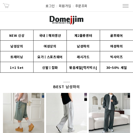
로그인
회원가입
주문조회
NEW 신상
국내ㅣ해외생산
제2물류센터
골프웨어
남성상의
여성상의
남성하의
여성하의
트레이닝
요가ㅣ스포츠웨어
래시가드
빅사이즈
1+1 Set
신발ㅣ잡화
묶음세일[럭키박스]
30~50% 세일
BEST 남성하의