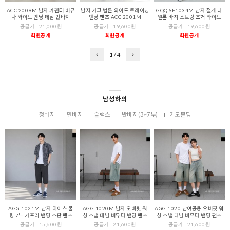
ACC 2009M 남자 카펜터 버뮤
남자 카고 벌룬 와이드 트레이닝
GQQ SF1034M 남자 절개 나
다 와이드 밴딩 데님 반바지
밴딩 팬츠 ACC 2001M
일론 바지 스트링 조거 와이드
공급가 :
21,000
원
공급가 :
19,600
원
공급가 :
19,600
원
회원공개
회원공개
회원공개
1
/
4
남성하의
청바지
면바지
슬랙스
반바지(3~7부)
기모본딩
AGG 1021M 남자 아이스 쿨
AGG 1020M 남자 오버핏 워
AGG 1020 남여공용 오버핏 워
링 7부 카프리 밴딩 스판 팬츠
싱 스냅 데님 버뮤다 밴딩 팬츠
싱 스냅 데님 버뮤다 밴딩 팬츠
공급가 :
15,600
원
공급가 :
21,600
원
공급가 :
21,600
원