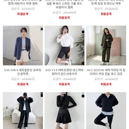
썸머 바람막이 자켓 점퍼
일론 투웨이 스트링 크롭 후드
트랙 집업 트레이닝 자켓
바람막이 점퍼
공급가 :
17,000
원
공급가 :
17,800
원
공급가 :
25,600
원
회원공개
회원공개
회원공개
KSS 3084 여자블렌딩 오버핏
KSS Y19 여자초경량 바스락바
ACC 2003W 여자 아웃도어 밀
린넨자켓
람막이 윈드브레이커
리터리 카모 전술 후드 집업
공급가 :
31,000
원
공급가 :
21,000
원
공급가 :
27,600
원
회원공개
회원공개
회원공개