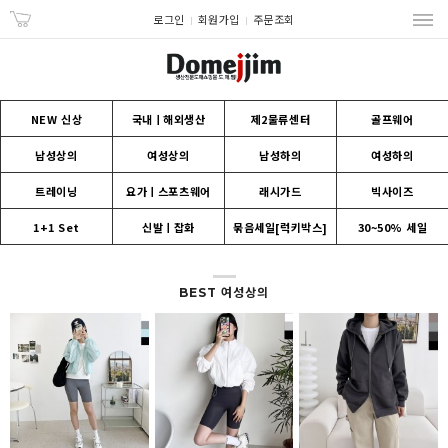
로그인
회원가입
주문조회
NEW 신상
국내ㅣ해외생산
제2물류센터
골프웨어
남성상의
여성상의
남성하의
여성하의
트레이닝
요가ㅣ스포츠웨어
래시가드
빅사이즈
1+1 Set
신발ㅣ잡화
묶음세일[럭키박스]
30~50% 세일
BEST 여성상의